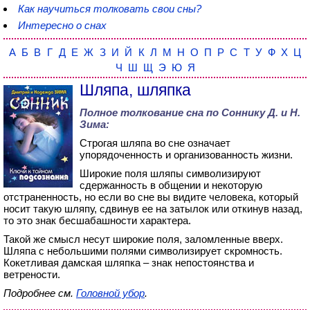
Как научиться толковать свои сны?
Интересно о снах
А
Б
В
Г
Д
Е
Ж
З
И
Й
К
Л
М
Н
О
П
Р
С
Т
У
Ф
Х
Ц
Ч
Ш
Щ
Э
Ю
Я
Шляпа, шляпка
Полное толкование сна по
Соннику Д. и Н.
Зима
:
Строгая шляпа во сне означает
упорядоченность и организованность жизни.
Широкие поля шляпы символизируют
сдержанность в общении и некоторую
отстраненность, но если во сне вы видите человека, который
носит такую шляпу, сдвинув ее на затылок или откинув назад,
то это знак бесшабашности характера.
Такой же смысл несут широкие поля, заломленные вверх.
Шляпа с небольшими полями символизирует скромность.
Кокетливая дамская шляпка – знак непостоянства и
ветрености.
Подробнее см.
Головной убор
.