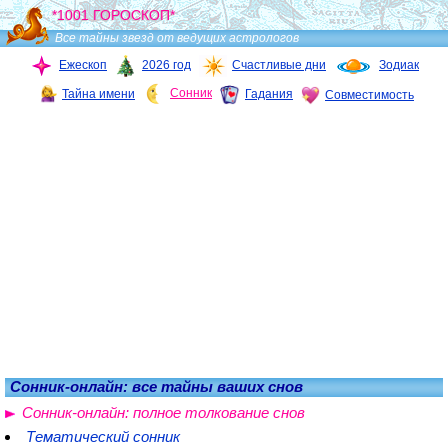
*1001 ГОРОСКОП*
Все тайны звезд от ведущих астрологов
Ежескоп
2026 год
Счастливые дни
Зодиак
Сонник
Тайна имени
Гадания
Совместимость
Сонник-онлайн: все тайны ваших снов
Сонник-онлайн: полное толкование снов
Тематический сонник