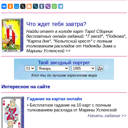
Что ждет тебя завтра?
Найди ответ в колоде карт Таро! Сборник
бесплатных онлайн гаданий: *7 звезд*, *Подкова*,
*Карта дня*, *Кельтский крест* с полным
толкованием раскладов от Надежды Зима и
Марины Успенской >>
Твой звездный портрет
Кто ты по лучшим гороскопам мира
Интересное на сайте
Гадание на картах онлайн
• Бесплатное гадание на 10 карт с полным
толкованием расклада от Марины Успенской
Начать гадание >>