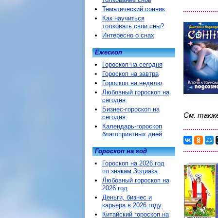
Тематический сонник
Как научиться
толковать свои сны?
Интересно о снах
Ежескоп
Гороскоп на сегодня
Гороскоп на завтра
Гороскоп на неделю
Любовный гороскоп на
сегодня
Бизнес-гороскоп на
См. такж
сегодня
Календарь-гороскоп
благоприятных дней
Гороскоп на год
Гороскоп на 2026 год
по знакам Зодиака
Любовный гороскоп на
2026 год
Деньги, бизнес и
карьера в 2026 году
Китайский гороскоп на