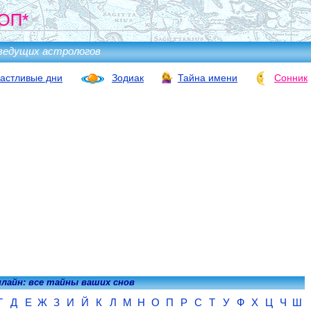
ОП*
ведущих астрологов
астливые дни
Зодиак
Тайна имени
Сонник
нлайн: все тайны ваших снов
Г
Д
Е
Ж
З
И
Й
К
Л
М
Н
О
П
Р
С
Т
У
Ф
Х
Ц
Ч
Ш