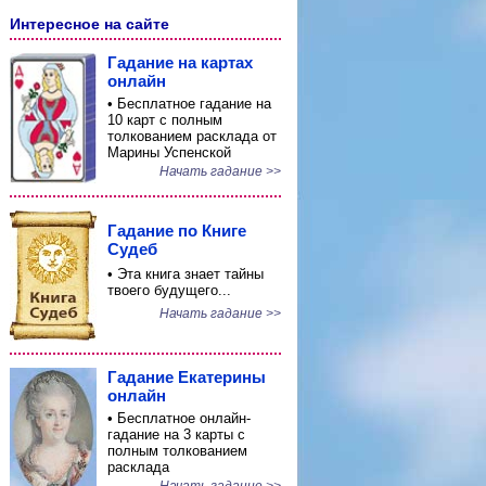
Интересное на сайте
Гадание на картах
онлайн
• Бесплатное гадание на
10 карт с полным
толкованием расклада от
Марины Успенской
Начать гадание >>
Гадание по Книге
Судеб
• Эта книга знает тайны
твоего будущего...
Начать гадание >>
Гадание Екатерины
онлайн
• Бесплатное онлайн-
гадание на 3 карты с
полным толкованием
расклада