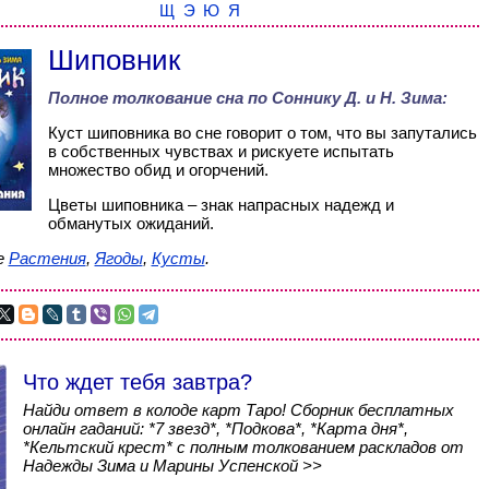
Щ
Э
Ю
Я
Шиповник
Полное толкование сна по
Соннику Д. и Н. Зима
:
Куст шиповника во сне говорит о том, что вы запутались
в собственных чувствах и рискуете испытать
множество обид и огорчений.
Цветы шиповника – знак напрасных надежд и
обманутых ожиданий.
е
Растения
,
Ягоды
,
Кусты
.
Что ждет тебя завтра?
Найди ответ в колоде карт Таро! Сборник бесплатных
онлайн гаданий: *7 звезд*, *Подкова*, *Карта дня*,
*Кельтский крест* с полным толкованием раскладов от
Надежды Зима и Марины Успенской >>