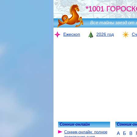
*1001 ГОРОСК
Все тайны звезд от 
Ежескоп
2026 год
Сч
Сонник-онлайн
Сонник-о
Сонник-онлайн: полное
А
Б
В
толкование снов