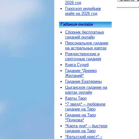
2026 год
Гороскоп индейцев
майя на 2026 год
Гадания-онлайн
Сборник бесплатных
гаданий онлайн
Персональное гадание
на астральных картах
Рождественские и
святочные гадания
Книга Судеб
Гадание *Дерево
Желаний*
Гадание Екатерины
Цыганское гадание на
картах онлайн
Карты Таро
*7 звезд* – любовное
гадание на Таро
Гадание на Таро
*Подкова*
*Карта дня* – быстрое
гадание на Таро
*Кельтский крест* –