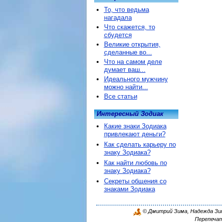
То, что ведьма
нагадала
Что скажется, то
сбудется
Великие открытия,
сделанные во...
Что на самом деле
думает ваш...
Идеального мужчину
можно найти...
Все статьи
Интересный Зодиак
Какие знаки Зодиака
привлекают деньги?
Как сделать карьеру по
знаку Зодиака?
Как найти любовь по
знаку Зодиака?
Секреты общения со
знаками Зодиака
© Дмитрий Зима, Надежда Зима
Перепечат