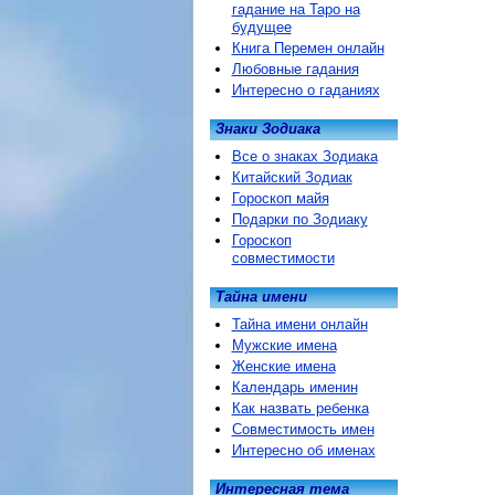
гадание на Таро на
будущее
Книга Перемен онлайн
Любовные гадания
Интересно о гаданиях
Знаки Зодиака
Все о знаках Зодиака
Китайский Зодиак
Гороскоп майя
Подарки по Зодиаку
Гороскоп
совместимости
Тайна имени
Тайна имени онлайн
Мужские имена
Женские имена
Календарь именин
Как назвать ребенка
Совместимость имен
Интересно об именах
Интересная тема