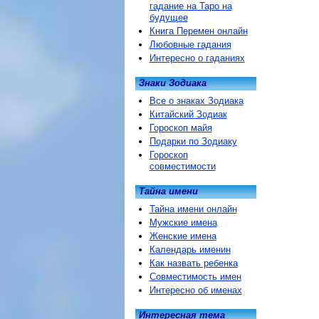
гадание на Таро на
будущее
Книга Перемен онлайн
Любовные гадания
Интересно о гаданиях
Знаки Зодиака
Все о знаках Зодиака
Китайский Зодиак
Гороскоп майя
Подарки по Зодиаку
Гороскоп
совместимости
Тайна имени
Тайна имени онлайн
Мужские имена
Женские имена
Календарь именин
Как назвать ребенка
Совместимость имен
Интересно об именах
Интересная тема