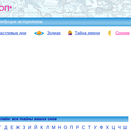
ОП*
ведущих астрологов
астливые дни
Зодиак
Тайна имени
Сонник
нлайн: все тайны ваших снов
Г
Д
Е
Ж
З
И
Й
К
Л
М
Н
О
П
Р
С
Т
У
Ф
Х
Ц
Ч
Ш