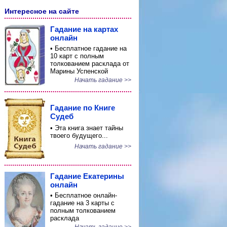
Интересное на сайте
Гадание на картах
онлайн
• Бесплатное гадание на
10 карт с полным
толкованием расклада от
Марины Успенской
Начать гадание >>
Гадание по Книге
Судеб
• Эта книга знает тайны
твоего будущего...
Начать гадание >>
Гадание Екатерины
онлайн
• Бесплатное онлайн-
гадание на 3 карты с
полным толкованием
расклада