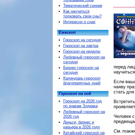
Тематический сонник
Как научиться
толковать свои сны?
Интересно о снах
Ежескоп
Гороскоп на сегодня
Гороскоп на завтра
Гороскоп на неделю
Любовный гороскоп на
сегодня
перед лиц
Бизнес-гороскоп на
научиться
сегодня
Календарь-гороскоп
Если ваша
благоприятных дней
наяву пра
стать для
Гороскоп на год
Гороскоп на 2026 год
Встретить 
по знакам Зодиака
проявляет
Любовный гороскоп на
Человек с
2026 год
предвещае
Деньги, бизнес и
карьера в 2026 году
См. такж
Китайский гороскоп на