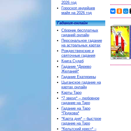
2026 год
Гороскоп индейцев
майя на 2026 год
Гадания-онлайн
Сборник бесплатных
гаданий онлайн
Персональное гадание
на астральных картах
Рождественские и
святочные гадания
Книга Судеб
Гадание *Дерево
Желаний*
Гадание Екатерины
Цыганское гадание на
картах онлайн
Карты Таро
*7 звезд* – любовное
гадание на Таро
Гадание на Таро
*Подкова*
*Карта дня* – быстрое
гадание на Таро
*Кельтский крест* –