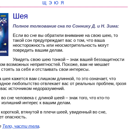
Щ
Э
Ю
Я
Шея
Полное толкование сна по
Соннику Д. и Н. Зима
:
Если во сне вы обратили внимание на свою шею, то
такой сон предупреждает вас о том, что ваша
неосторожность или неосмотрительность могут
повредить вашим делам.
Увидеть свою шею тонкой – знак вашей беззащитности
ом возможных неприятностей. Похоже, вам не мешает
 стоять за себя и отстаивать свои интересы.
 шея кажется вам слишком длинной, то это означает, что
здное любопытство отвлекает вас от реальных проблем, грозя
 вас источником недоразумений.
во сне человека с длиной шеей – знак того, что кто-то
 излишний интерес к вашим делам.
 короткой, втянутой в плечи шеей, увиденный во сне,
т опасность.
е
Тело, части тела
.