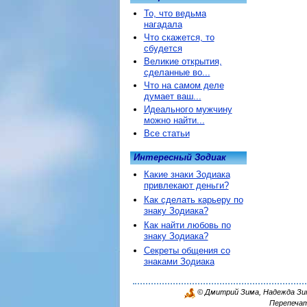
То, что ведьма
нагадала
Что скажется, то
сбудется
Великие открытия,
сделанные во...
Что на самом деле
думает ваш...
Идеального мужчину
можно найти...
Все статьи
Интересный Зодиак
Какие знаки Зодиака
привлекают деньги?
Как сделать карьеру по
знаку Зодиака?
Как найти любовь по
знаку Зодиака?
Секреты общения со
знаками Зодиака
© Дмитрий Зима, Надежда Зима
Перепечат