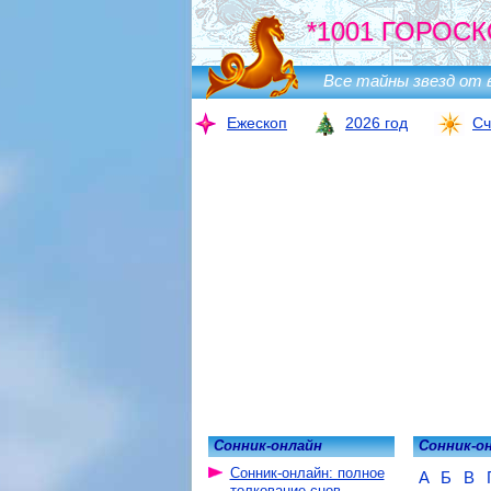
*1001 ГОРОСК
Все тайны звезд от 
Ежескоп
2026 год
Сч
Сонник-онлайн
Сонник-о
Сонник-онлайн: полное
А
Б
В
толкование снов