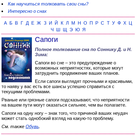
Как научиться толковать свои сны?
Интересно о снах
А
Б
В
Г
Д
Е
Ж
З
И
Й
К
Л
М
Н
О
П
Р
С
Т
У
Ф
Х
Ц
Ч
Ш
Щ
Э
Ю
Я
Сапоги
Полное толкование сна по
Соннику Д. и Н.
Зима
:
Сапоги во сне – это предупреждение о
возможных неприятностях, которые могут
затруднить продвижение ваших планов.
Если сапоги выглядят прочными и красивыми,
то наяву у вас есть все шансы успешно справиться с
текущими проблемами.
Рваные или грязные сапоги подсказывают, что неприятности
на вашем пути могут оказаться сильнее, чем вы полагаете.
Сапоги на одну ногу – знак того, что причиной ваших неудач
может стать однобокий взгляд на какую-то проблему.
См. также
Обувь
.