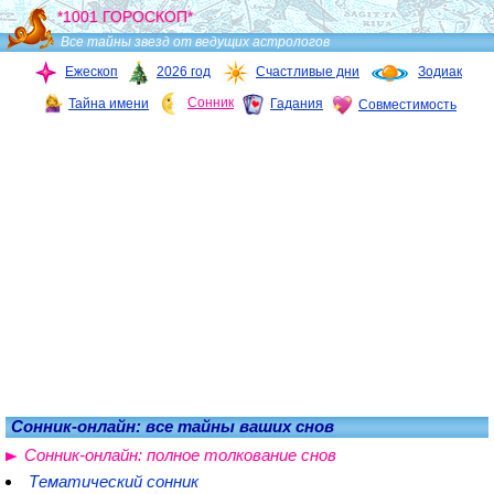
*1001 ГОРОСКОП*
Все тайны звезд от ведущих астрологов
Ежескоп
2026 год
Счастливые дни
Зодиак
Сонник
Тайна имени
Гадания
Совместимость
Сонник-онлайн: все тайны ваших снов
Сонник-онлайн: полное толкование снов
Тематический сонник