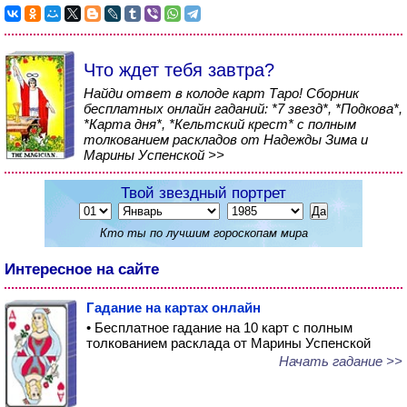
Что ждет тебя завтра?
Найди ответ в колоде карт Таро! Сборник
бесплатных онлайн гаданий: *7 звезд*, *Подкова*,
*Карта дня*, *Кельтский крест* с полным
толкованием раскладов от Надежды Зима и
Марины Успенской >>
Твой звездный портрет
Кто ты по лучшим гороскопам мира
Интересное на сайте
Гадание на картах онлайн
• Бесплатное гадание на 10 карт с полным
толкованием расклада от Марины Успенской
Начать гадание >>