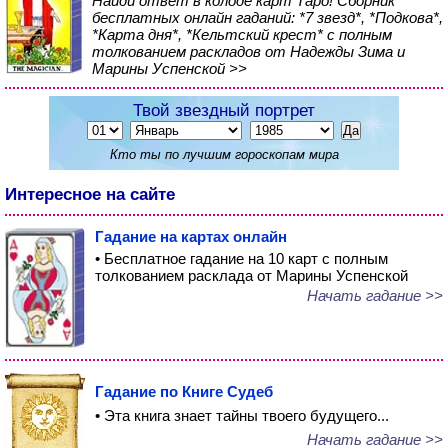
Найди ответ в колоде карт Таро! Сборник
бесплатных онлайн гаданий: *7 звезд*, *Подкова*,
*Карта дня*, *Кельтский крест* с полным
толкованием раскладов от Надежды Зима и
Марины Успенской >>
Твой звездный портрет
Кто ты по лучшим гороскопам мира
Интересное на сайте
Гадание на картах онлайн
• Бесплатное гадание на 10 карт с полным
толкованием расклада от Марины Успенской
Начать гадание >>
Гадание по Книге Судеб
• Эта книга знает тайны твоего будущего...
Начать гадание >>