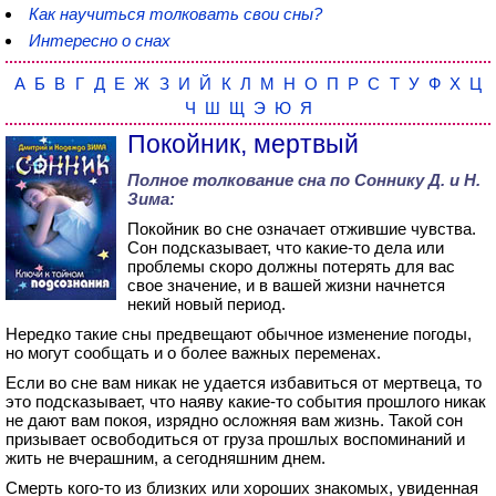
Как научиться толковать свои сны?
Интересно о снах
А
Б
В
Г
Д
Е
Ж
З
И
Й
К
Л
М
Н
О
П
Р
С
Т
У
Ф
Х
Ц
Ч
Ш
Щ
Э
Ю
Я
Покойник, мертвый
Полное толкование сна по
Соннику Д. и Н.
Зима
:
Покойник во сне означает отжившие чувства.
Сон подсказывает, что какие-то дела или
проблемы скоро должны потерять для вас
свое значение, и в вашей жизни начнется
некий новый период.
Нередко такие сны предвещают обычное изменение погоды,
но могут сообщать и о более важных переменах.
Если во сне вам никак не удается избавиться от мертвеца, то
это подсказывает, что наяву какие-то события прошлого никак
не дают вам покоя, изрядно осложняя вам жизнь. Такой сон
призывает освободиться от груза прошлых воспоминаний и
жить не вчерашним, а сегодняшним днем.
Смерть кого-то из близких или хороших знакомых, увиденная