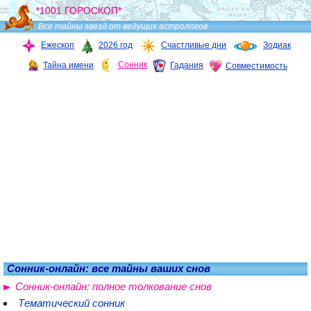
*1001 ГОРОСКОП*
Все тайны звезд от ведущих астрологов
Ежескоп
2026 год
Счастливые дни
Зодиак
Сонник
Тайна имени
Гадания
Совместимость
Сонник-онлайн: все тайны ваших снов
Сонник-онлайн: полное толкование снов
Тематический сонник