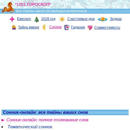
*1001 ГОРОСКОП*
Все тайны звезд от ведущих астрологов
Ежескоп
2026 год
Счастливые дни
Зодиак
Сонник
Тайна имени
Гадания
Совместимость
Сонник-онлайн: все тайны ваших снов
Сонник-онлайн: полное толкование снов
Тематический сонник