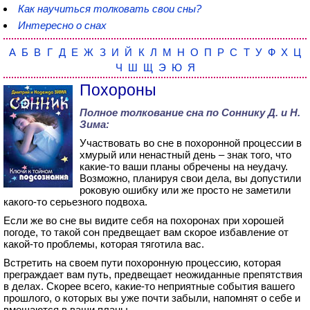
Как научиться толковать свои сны?
Интересно о снах
А
Б
В
Г
Д
Е
Ж
З
И
Й
К
Л
М
Н
О
П
Р
С
Т
У
Ф
Х
Ц
Ч
Ш
Щ
Э
Ю
Я
Похороны
Полное толкование сна по
Соннику Д. и Н.
Зима
:
Участвовать во сне в похоронной процессии в
хмурый или ненастный день – знак того, что
какие-то ваши планы обречены на неудачу.
Возможно, планируя свои дела, вы допустили
роковую ошибку или же просто не заметили
какого-то серьезного подвоха.
Если же во сне вы видите себя на похоронах при хорошей
погоде, то такой сон предвещает вам скорое избавление от
какой-то проблемы, которая тяготила вас.
Встретить на своем пути похоронную процессию, которая
преграждает вам путь, предвещает неожиданные препятствия
в делах. Скорее всего, какие-то неприятные события вашего
прошлого, о которых вы уже почти забыли, напомнят о себе и
вмешаются в ваши планы.