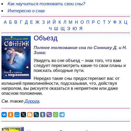
Как научиться толковать свои сны?
Интересно о снах
А
Б
В
Г
Д
Е
Ж
З
И
Й
К
Л
М
Н
О
П
Р
С
Т
У
Ф
Х
Ц
Ч
Ш
Щ
Э
Ю
Я
Объезд
Полное толкование сна по
Соннику Д. и Н.
Зима
:
Увидеть во сне объезд – знак того, что вам
следует пересмотреть какие-то свои планы и
поискать обходные пути.
Нередко такие сны предостерегают вас от
излишней прямолинейности, подсказывая, что, действуя
напролом, вы рискуете оказаться в неприятном или даже
опасном положении.
См. также
Дорога
.