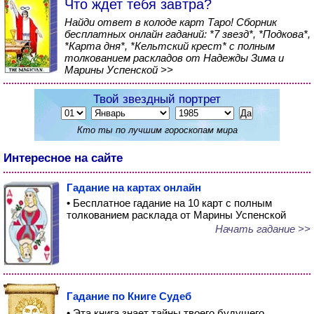
Что ждет тебя завтра?
Найди ответ в колоде карт Таро! Сборник
бесплатных онлайн гаданий: *7 звезд*, *Подкова*,
*Карта дня*, *Кельтский крест* с полным
толкованием раскладов от Надежды Зима и
Марины Успенской >>
Твой звездный портрет
Кто ты по лучшим гороскопам мира
Интересное на сайте
Гадание на картах онлайн
• Бесплатное гадание на 10 карт с полным
толкованием расклада от Марины Успенской
Начать гадание >>
Гадание по Книге Судеб
• Эта книга знает тайны твоего будущего...