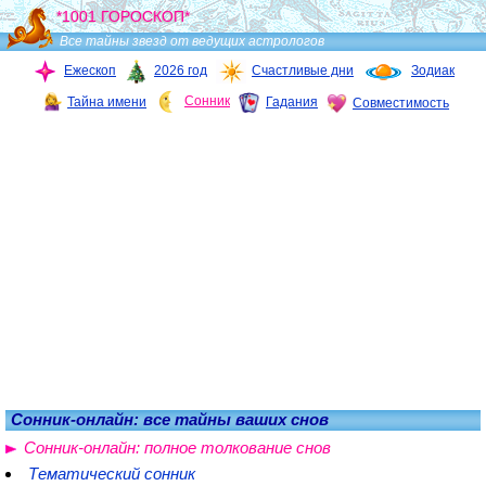
*1001 ГОРОСКОП*
Все тайны звезд от ведущих астрологов
Ежескоп
2026 год
Счастливые дни
Зодиак
Сонник
Тайна имени
Гадания
Совместимость
Сонник-онлайн: все тайны ваших снов
Сонник-онлайн: полное толкование снов
Тематический сонник