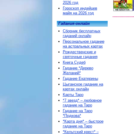
2026 год
Гороскоп индейцев
майя на 2026 год
Гадания-онлайн
Сборник бесплатных
гаданий онлайн
Персональное гадание
на астральных картах
Рождественские и
святочные гадания
Книга Судеб
Гадание *Дерево
Желаний*
Гадание Екатерины
Цыганское гадание на
картах онлайн
Карты Таро
*7 звезд* – любовное
гадание на Таро
Гадание на Таро
*Подкова*
*Карта дня* – быстрое
гадание на Таро
*Кельтский крест* –