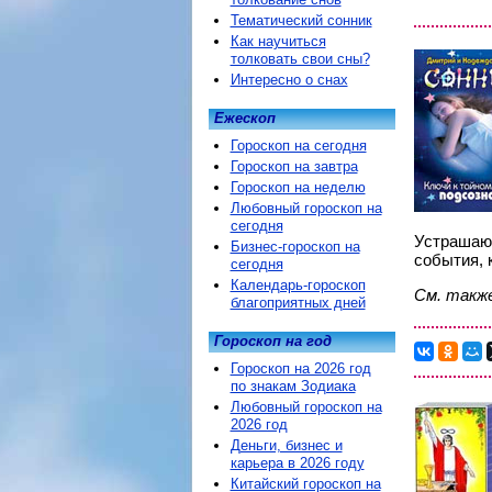
Тематический сонник
Как научиться
толковать свои сны?
Интересно о снах
Ежескоп
Гороскоп на сегодня
Гороскоп на завтра
Гороскоп на неделю
Любовный гороскоп на
сегодня
Устрашающ
Бизнес-гороскоп на
события, 
сегодня
Календарь-гороскоп
См. такж
благоприятных дней
Гороскоп на год
Гороскоп на 2026 год
по знакам Зодиака
Любовный гороскоп на
2026 год
Деньги, бизнес и
карьера в 2026 году
Китайский гороскоп на