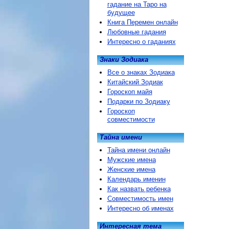
гадание на Таро на
будущее
Книга Перемен онлайн
Любовные гадания
Интересно о гаданиях
Знаки Зодиака
Все о знаках Зодиака
Китайский Зодиак
Гороскоп майя
Подарки по Зодиаку
Гороскоп
совместимости
Тайна имени
Тайна имени онлайн
Мужские имена
Женские имена
Календарь именин
Как назвать ребенка
Совместимость имен
Интересно об именах
Интересная тема