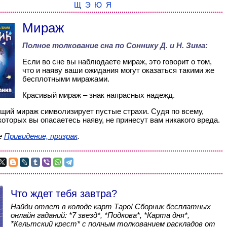
Щ
Э
Ю
Я
Мираж
Полное толкование сна по
Соннику Д. и Н. Зима
:
Если во сне вы наблюдаете мираж, это говорит о том,
что и наяву ваши ожидания могут оказаться такими же
бесплотными миражами.
Красивый мираж – знак напрасных надежд.
ий мираж символизирует пустые страхи. Судя по всему,
которых вы опасаетесь наяву, не принесут вам никакого вреда.
е
Привидение, призрак
.
Что ждет тебя завтра?
Найди ответ в колоде карт Таро! Сборник бесплатных
онлайн гаданий: *7 звезд*, *Подкова*, *Карта дня*,
*Кельтский крест* с полным толкованием раскладов от