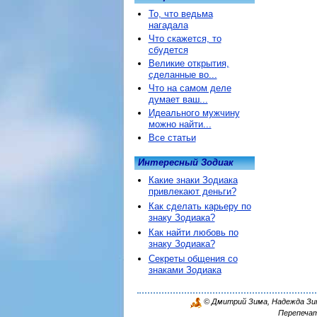
То, что ведьма
нагадала
Что скажется, то
сбудется
Великие открытия,
сделанные во...
Что на самом деле
думает ваш...
Идеального мужчину
можно найти...
Все статьи
Интересный Зодиак
Какие знаки Зодиака
привлекают деньги?
Как сделать карьеру по
знаку Зодиака?
Как найти любовь по
знаку Зодиака?
Секреты общения со
знаками Зодиака
© Дмитрий Зима, Надежда Зима
Перепечат