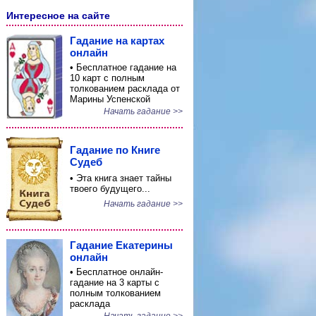
Интересное на сайте
Гадание на картах
онлайн
• Бесплатное гадание на
10 карт с полным
толкованием расклада от
Марины Успенской
Начать гадание >>
Гадание по Книге
Судеб
• Эта книга знает тайны
твоего будущего...
Начать гадание >>
Гадание Екатерины
онлайн
• Бесплатное онлайн-
гадание на 3 карты с
полным толкованием
расклада