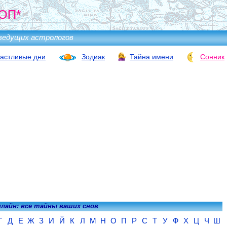
ОП*
ведущих астрологов
астливые дни
Зодиак
Тайна имени
Сонник
нлайн: все тайны ваших снов
Г
Д
Е
Ж
З
И
Й
К
Л
М
Н
О
П
Р
С
Т
У
Ф
Х
Ц
Ч
Ш