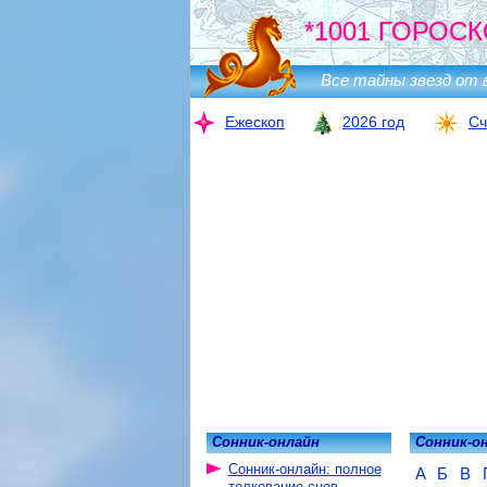
*1001 ГОРОСК
Все тайны звезд от 
Ежескоп
2026 год
Сч
Сонник-онлайн
Сонник-о
Сонник-онлайн: полное
А
Б
В
толкование снов