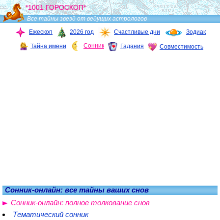
*1001 ГОРОСКОП*
Все тайны звезд от ведущих астрологов
Ежескоп
2026 год
Счастливые дни
Зодиак
Сонник
Тайна имени
Гадания
Совместимость
Сонник-онлайн: все тайны ваших снов
Сонник-онлайн: полное толкование снов
Тематический сонник