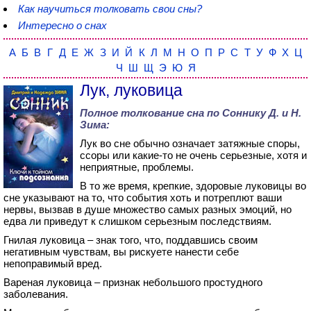
Как научиться толковать свои сны?
Интересно о снах
А
Б
В
Г
Д
Е
Ж
З
И
Й
К
Л
М
Н
О
П
Р
С
Т
У
Ф
Х
Ц
Ч
Ш
Щ
Э
Ю
Я
Лук, луковица
Полное толкование сна по
Соннику Д. и Н.
Зима
:
Лук во сне обычно означает затяжные споры,
ссоры или какие-то не очень серьезные, хотя и
неприятные, проблемы.
В то же время, крепкие, здоровые луковицы во
сне указывают на то, что события хоть и потреплют ваши
нервы, вызвав в душе множество самых разных эмоций, но
едва ли приведут к слишком серьезным последствиям.
Гнилая луковица – знак того, что, поддавшись своим
негативным чувствам, вы рискуете нанести себе
непоправимый вред.
Вареная луковица – признак небольшого простудного
заболевания.