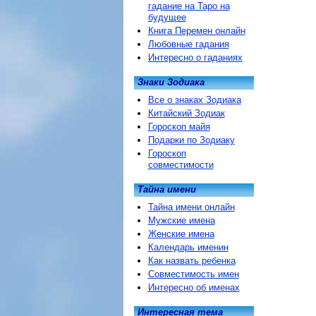
гадание на Таро на
будущее
Книга Перемен онлайн
Любовные гадания
Интересно о гаданиях
Знаки Зодиака
Все о знаках Зодиака
Китайский Зодиак
Гороскоп майя
Подарки по Зодиаку
Гороскоп
совместимости
Тайна имени
Тайна имени онлайн
Мужские имена
Женские имена
Календарь именин
Как назвать ребенка
Совместимость имен
Интересно об именах
Интересная тема