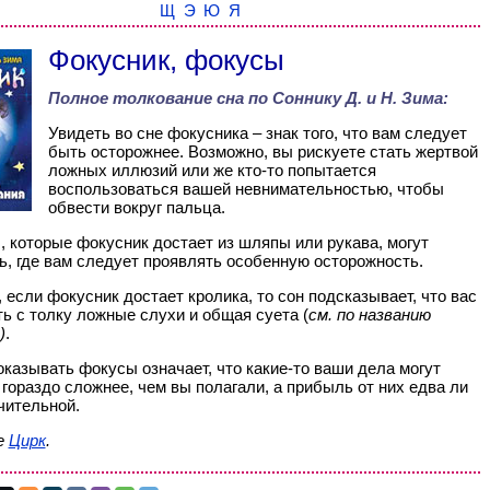
Щ
Э
Ю
Я
Фокусник, фокусы
Полное толкование сна по
Соннику Д. и Н. Зима
:
Увидеть во сне фокусника – знак того, что вам следует
быть осторожнее. Возможно, вы рискуете стать жертвой
ложных иллюзий или же кто-то попытается
воспользоваться вашей невнимательностью, чтобы
обвести вокруг пальца.
 которые фокусник достает из шляпы или рукава, могут
ь, где вам следует проявлять особенную осторожность.
, если фокусник достает кролика, то сон подсказывает, что вас
ть с толку ложные слухи и общая суета (
см. по названию
)
.
казывать фокусы означает, что какие-то ваши дела могут
 гораздо сложнее, чем вы полагали, а прибыль от них едва ли
чительной.
е
Цирк
.