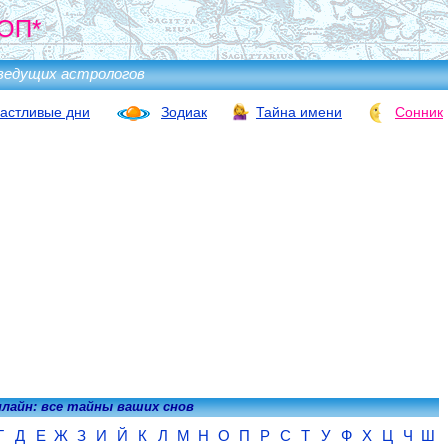
ОП*
ведущих астрологов
астливые дни
Зодиак
Тайна имени
Сонник
нлайн: все тайны ваших снов
Г
Д
Е
Ж
З
И
Й
К
Л
М
Н
О
П
Р
С
Т
У
Ф
Х
Ц
Ч
Ш