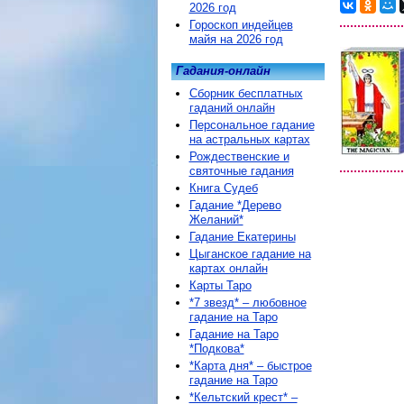
2026 год
Гороскоп индейцев
майя на 2026 год
Гадания-онлайн
Сборник бесплатных
гаданий онлайн
Персональное гадание
на астральных картах
Рождественские и
святочные гадания
Книга Судеб
Гадание *Дерево
Желаний*
Гадание Екатерины
Цыганское гадание на
картах онлайн
Карты Таро
*7 звезд* – любовное
гадание на Таро
Гадание на Таро
*Подкова*
*Карта дня* – быстрое
гадание на Таро
*Кельтский крест* –