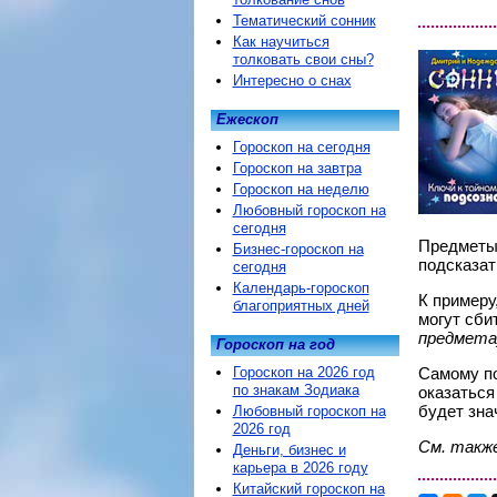
Тематический сонник
Как научиться
толковать свои сны?
Интересно о снах
Ежескоп
Гороскоп на сегодня
Гороскоп на завтра
Гороскоп на неделю
Любовный гороскоп на
сегодня
Предметы,
Бизнес-гороскоп на
подсказат
сегодня
Календарь-гороскоп
К примеру
благоприятных дней
могут сби
предмета
Гороскоп на год
Гороскоп на 2026 год
Самому по
по знакам Зодиака
оказаться
будет зна
Любовный гороскоп на
2026 год
См. такж
Деньги, бизнес и
карьера в 2026 году
Китайский гороскоп на