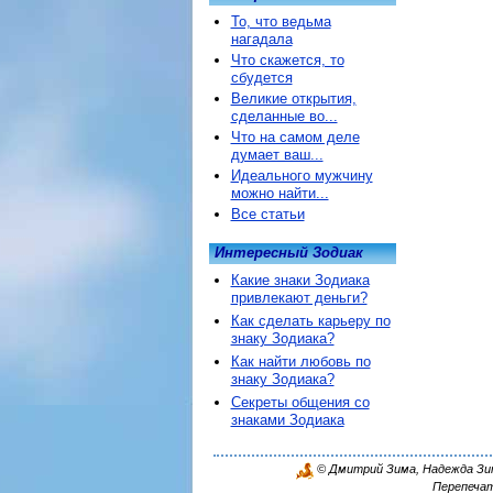
То, что ведьма
нагадала
Что скажется, то
сбудется
Великие открытия,
сделанные во...
Что на самом деле
думает ваш...
Идеального мужчину
можно найти...
Все статьи
Интересный Зодиак
Какие знаки Зодиака
привлекают деньги?
Как сделать карьеру по
знаку Зодиака?
Как найти любовь по
знаку Зодиака?
Секреты общения со
знаками Зодиака
© Дмитрий Зима, Надежда Зима
Перепечат