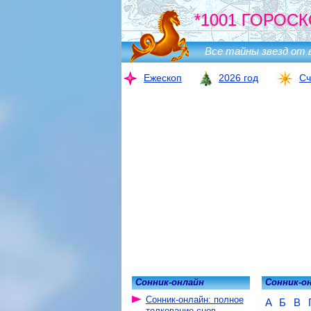
*1001 ГОРОСК
Все тайны звезд от 
Ежескоп
2026 год
Сч
Сонник-онлайн
Сонник-о
Сонник-онлайн: полное
А
Б
В
толкование снов