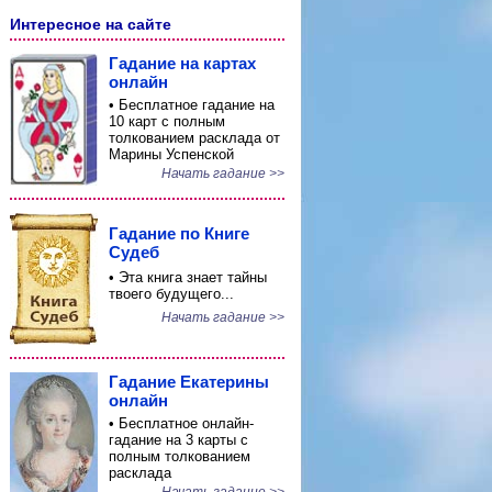
Интересное на сайте
Гадание на картах
онлайн
• Бесплатное гадание на
10 карт с полным
толкованием расклада от
Марины Успенской
Начать гадание >>
Гадание по Книге
Судеб
• Эта книга знает тайны
твоего будущего...
Начать гадание >>
Гадание Екатерины
онлайн
• Бесплатное онлайн-
гадание на 3 карты с
полным толкованием
расклада