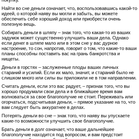
Найти во сне деньги означает, что, воспользовавшись какой-то
идеей, о которой наяву вы могли и забыть, вы можете
обеспечить себе хороший доход или приобрести очень
полезную вещь.
Собирать деньги в шляпу – знак того, что какая-то из ваших
задумок может существенно улучшить ваши дела. Однако
если денег в шляпе мало или в этом сне у вас дурное
настроение, то сон, напротив, говорит о том, что какие-то ваши
планы способны поставить вас на грань банкротства и
нищеты.
Деньги в горстях – заслуженные плоды ваших личных
стараний и усилий. Если их мало, значит, и стараний было не
слишком много или силы вы приложили не в том направлении.
Считать деньги, если это вас радует, – признак того, что вы
хорошо продумали свои дела и в ближайшее время вам
волноваться за свое благополучие не стоит. Переживать или
огорчаться, подсчитывая деньги, – прямое указание на то, что
вам следует быть аккуратнее в делах.
Потерять деньги во сне – знак того, что наяву вы упускаете
какие-то возможности улучшить свое благополучие.
Брать деньги в долг означает, что ваше дальнейшее
благополучие находится под вопросом, и вам предстоит