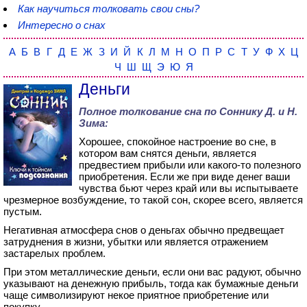
Как научиться толковать свои сны?
Интересно о снах
А
Б
В
Г
Д
Е
Ж
З
И
Й
К
Л
М
Н
О
П
Р
С
Т
У
Ф
Х
Ц
Ч
Ш
Щ
Э
Ю
Я
Деньги
Полное толкование сна по
Соннику Д. и Н.
Зима
:
Хорошее, спокойное настроение во сне, в
котором вам снятся деньги, является
предвестием прибыли или какого-то полезного
приобретения. Если же при виде денег ваши
чувства бьют через край или вы испытываете
чрезмерное возбуждение, то такой сон, скорее всего, является
пустым.
Негативная атмосфера снов о деньгах обычно предвещает
затруднения в жизни, убытки или является отражением
застарелых проблем.
При этом металлические деньги, если они вас радуют, обычно
указывают на денежную прибыль, тогда как бумажные деньги
чаще символизируют некое приятное приобретение или
покупку.