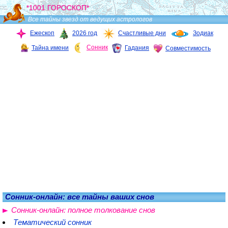
*1001 ГОРОСКОП*
Все тайны звезд от ведущих астрологов
Ежескоп
2026 год
Счастливые дни
Зодиак
Сонник
Тайна имени
Гадания
Совместимость
Сонник-онлайн: все тайны ваших снов
Сонник-онлайн: полное толкование снов
Тематический сонник