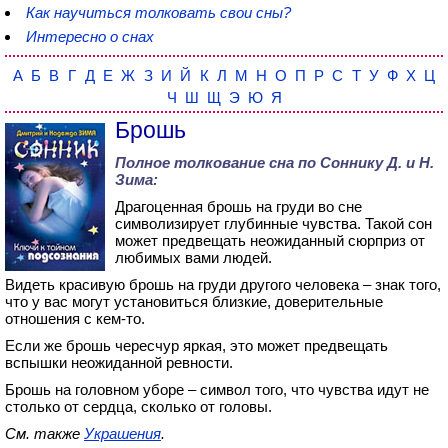
Как научиться толковать свои сны?
Интересно о снах
А
Б
В
Г
Д
Е
Ж
З
И
Й
К
Л
М
Н
О
П
Р
С
Т
У
Ф
Х
Ц
Ч
Ш
Щ
Э
Ю
Я
Брошь
Полное толкование сна по
Соннику Д. и Н.
Зима
:
Драгоценная брошь на груди во сне
символизирует глубинные чувства. Такой сон
может предвещать неожиданный сюрприз от
любимых вами людей.
Видеть красивую брошь на груди другого человека – знак того,
что у вас могут установиться близкие, доверительные
отношения с кем-то.
Если же брошь чересчур яркая, это может предвещать
вспышки неожиданной ревности.
Брошь на головном уборе – символ того, что чувства идут не
столько от сердца, сколько от головы.
См. также
Украшения
.