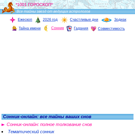
*1001 ГОРОСКОП*
Все тайны звезд от ведущих астрологов
Ежескоп
2026 год
Счастливые дни
Зодиак
Сонник
Тайна имени
Гадания
Совместимость
Сонник-онлайн: все тайны ваших снов
Сонник-онлайн: полное толкование снов
Тематический сонник