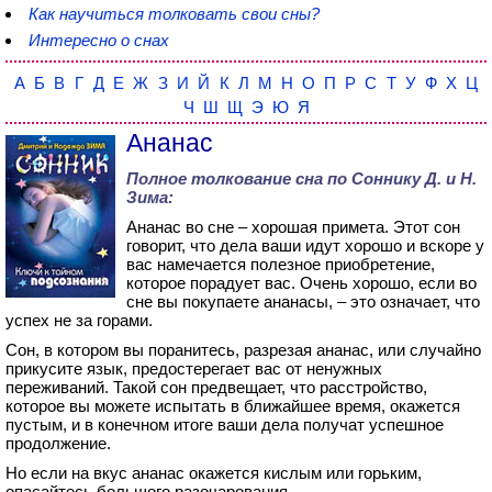
Как научиться толковать свои сны?
Интересно о снах
А
Б
В
Г
Д
Е
Ж
З
И
Й
К
Л
М
Н
О
П
Р
С
Т
У
Ф
Х
Ц
Ч
Ш
Щ
Э
Ю
Я
Ананас
Полное толкование сна по
Соннику Д. и Н.
Зима
:
Ананас во сне – хорошая примета. Этот сон
говорит, что дела ваши идут хорошо и вскоре у
вас намечается полезное приобретение,
которое порадует вас. Очень хорошо, если во
сне вы покупаете ананасы, – это означает, что
успех не за горами.
Сон, в котором вы поранитесь, разрезая ананас, или случайно
прикусите язык, предостерегает вас от ненужных
переживаний. Такой сон предвещает, что расстройство,
которое вы можете испытать в ближайшее время, окажется
пустым, и в конечном итоге ваши дела получат успешное
продолжение.
Но если на вкус ананас окажется кислым или горьким,
опасайтесь большого разочарования.