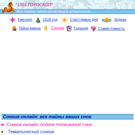
*1001 ГОРОСКОП*
Все тайны звезд от ведущих астрологов
Ежескоп
2026 год
Счастливые дни
Зодиак
Сонник
Тайна имени
Гадания
Совместимость
Сонник-онлайн: все тайны ваших снов
Сонник-онлайн: полное толкование снов
Тематический сонник