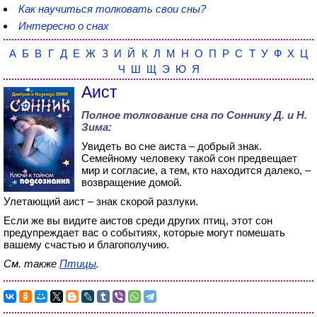
Как научиться толковать свои сны?
Интересно о снах
А
Б
В
Г
Д
Е
Ж
З
И
Й
К
Л
М
Н
О
П
Р
С
Т
У
Ф
Х
Ц
Ч
Ш
Щ
Э
Ю
Я
Аист
Полное толкование сна по
Соннику Д. и Н.
Зима
:
Увидеть во сне аиста – добрый знак.
Семейному человеку такой сон предвещает
мир и согласие, а тем, кто находится далеко, –
возвращение домой.
Улетающий аист – знак скорой разлуки.
Если же вы видите аистов среди других птиц, этот сон
предупреждает вас о событиях, которые могут помешать
вашему счастью и благополучию.
См. также
Птицы
.