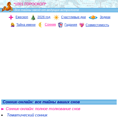
*1001 ГОРОСКОП*
Все тайны звезд от ведущих астрологов
Ежескоп
2026 год
Счастливые дни
Зодиак
Сонник
Тайна имени
Гадания
Совместимость
Сонник-онлайн: все тайны ваших снов
Сонник-онлайн: полное толкование снов
Тематический сонник