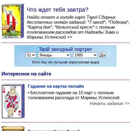
Что ждет тебя завтра?
Найди ответ в колоде карт Таро! Сборник
бесплатных онлайн гаданий: *7 звезд*, *Подкова*,
*Карта дня*, *Кельтский крест* с полным
толкованием раскладов от Надежды Зима и
Марины Успенской >>
Твой звездный портрет
Кто ты по лучшим гороскопам мира
Интересное на сайте
Гадание на картах онлайн
• Бесплатное гадание на 10 карт с полным
толкованием расклада от Марины Успенской
Начать гадание >>