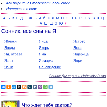
Как научиться толковать свои сны?
Интересно о снах
А
Б
В
Г
Д
Е
Ж
З
И
Й
К
Л
М
Н
О
П
Р
С
Т
У
Ф
Х
Ц
Ч
Ш
Щ
Э
Ю
Я
Сонник: все сны на Я
Яблоки
Яйца
Ястреб
Ягоды
Якорь
Яхта
Яд, отрава
Яма
Ящерица
Язвы
Ярмарка
Ящик
Язык
Ясновидение
Сонник Дмитрия и Надежды Зима
Что ждет тебя завтра?