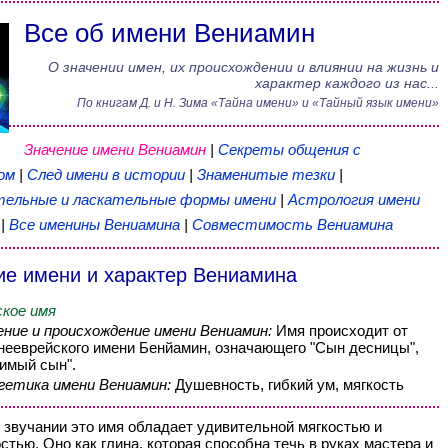
Все об имени Вениамин
О значении имен, их происхождении и влиянии на жизнь и
характер каждого из нас...
По книгам
Д. и Н. Зима
«
Тайна имени
» и «Тайный язык имени»
Значение имени Вениамин
|
Секреты общения с
ном
|
След имени в истории
|
Знаменитые тезки
|
ельные и ласкательные формы имени
|
Астрология имени
|
Все именины Вениамина
|
Совместимость Вениамина
ие имени и характер Вениамина
кое имя
ение и происхождение имени Вениамин:
Имя происходит от
нееврейского имени Бенйамин, означающего "Сын десницы",
имый сын".
гетика имени Вениамин:
Душевность, гибкий ум, мягкость
 звучании это имя обладает удивительной мягкостью и
стью. Оно как глина, которая способна течь в руках мастера и