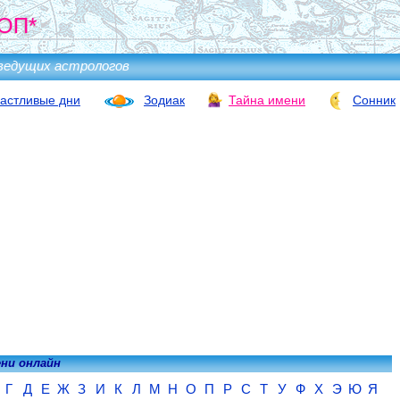
ОП*
ведущих астрологов
астливые дни
Зодиак
Тайна имени
Сонник
ени онлайн
Г
Д
Е
Ж
З
И
К
Л
М
Н
О
П
Р
С
Т
У
Ф
Х
Э
Ю
Я