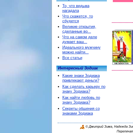
То, что ведьма
нагадала
Что скажется, то
сбудется
Великие открытия,
сделанные во...
Что на самом деле
думает ваш...
Идеального мужчину
можно найти...
Все статьи
Интересный Зодиак
Какие знаки Зодиака
привлекают деньги?
Как сделать карьеру по
знаку Зодиака?
Как найти любовь по
знаку Зодиака?
Секреты общения со
знаками Зодиака
© Дмитрий Зима, Надежда Зима
Перепечат