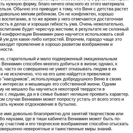
ть нужную форму, благо ничего опасного из этого материала
ельзя. Обычно это приводит к тому, что Веня с детства растет
довольно мягким ребенком. Он не конфликтен, хорошо
 воспитанию, в то же время у него отмечаются достаточная
ость в делах и хорошая гибкость ума. Очень нежелательно,
воспитание будет чересчур жестким; в результате не склонный
й конфронтации Вениамин рано научится использовать свой
 ум для каких-либо хитростей. Впрочем, гораздо чаще это
находит проявление в хорошо развитом воображении и
ности.
но, старательный и мало подверженный эмоциональным
Вениамин способен многого добиться в жизни; однако, к
, часто он совершенно не умеет отказывать людям в их
 и не исключено, что на его шею найдется превеликое
 "наездников", использующих добродушного Веню в своих
 интересах и мешающих его собственной жизни. Одним
му не мешало бы научиться некоторой твердости в
х с людьми, да и в семье бывает нелишне проявить характер.
ом случае Вениамин может попросту устать от всего этого и
кать нужное отдохновение в бутылке.
е имя довольно благоприятно для занятий творчеством или
бо науками, где в тиши кабинета Вениамин может быть по-
у счастлив и его творческое воображение способно отыскать
совершенно невероятные и таинственные миры знаний.