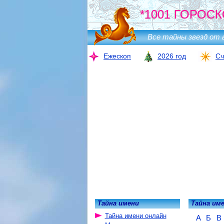
*1001 ГОРОСК
Все тайны звезд от 
Ежескоп
2026 год
Сч
Тайна имени
Тайна им
Тайна имени онлайн
А
Б
В