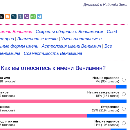
Дмитрий и Надежда Зима
имени Вениамин
|
Секреты общения с Вениамином
|
След
стории
|
Знаменитые тезки
|
Уменьшительные и
ьные формы имени
|
Астрология имени Вениамин
|
Все
Вениамина
|
Совместимость Вениамина
Как вы относитесь к имени Вениамин?
ое имя
Нет, не красивое
18 голосов)
7% (95 голосов)
льное
Нет, не сексуальное
9 голосов)
18% (151 голос)
енное
Устаревшее
9 голосов)
27% (219 голосов)
 для жизни
Нет, не удачное
7 голосов)
11% (103 голоса)