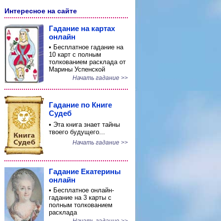
Интересное на сайте
Гадание на картах
онлайн
• Бесплатное гадание на
10 карт с полным
толкованием расклада от
Марины Успенской
Начать гадание >>
Гадание по Книге
Судеб
• Эта книга знает тайны
твоего будущего...
Начать гадание >>
Гадание Екатерины
онлайн
• Бесплатное онлайн-
гадание на 3 карты с
полным толкованием
расклада