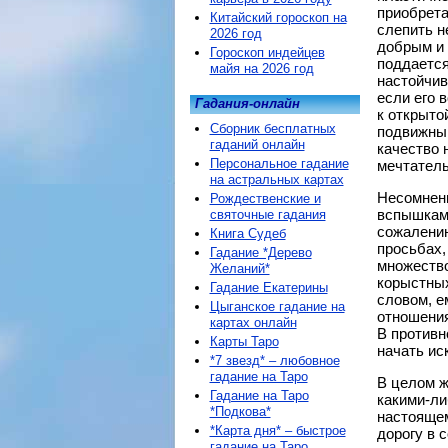
приобрета
Китайский гороскоп на
слепить н
2026 год
добрым и 
Гороскоп индейцев
поддается
майя на 2026 год
настойчив
если его 
Гадания-онлайн
к открыто
Сборник бесплатных
подвижный
гаданий онлайн
качество 
Персональное гадание
мечтатель
на астральных картах
Несомнен
Рождественские и
вспышкам 
святочные гадания
сожалению
Книга Судеб
просьбах,
Гадание *Дерево
множество
Желаний*
корыстных
Гадание Екатерины
словом, е
Цыганское гадание на
отношения
картах онлайн
В противн
Карты Таро
начать ис
*7 звезд* – любовное
гадание на Таро
В целом ж
Гадание на Таро
какими-ли
*Подкова*
настоящем
*Карта дня* – быстрое
дорогу в 
гадание на Таро