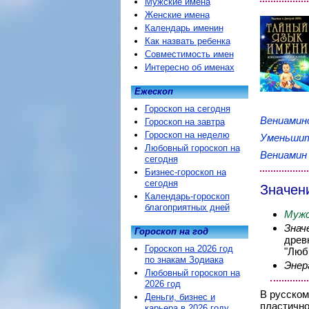
Мужские имена
Женские имена
Календарь именин
Как назвать ребенка
Совместимость имен
Интересно об именах
Ежескоп
Гороскоп на сегодня
Вениами
Гороскоп на завтра
Гороскоп на неделю
Уменьшит
Любовный гороскоп на
Вениамин
сегодня
Бизнес-гороскоп на
сегодня
Значен
Календарь-гороскоп
благоприятных дней
Мужс
Знач
Гороскоп на год
древ
Гороскоп на 2026 год
"Люб
по знакам Зодиака
Энер
Любовный гороскоп на
2026 год
В русском
Деньги, бизнес и
пластично
карьера в 2026 году