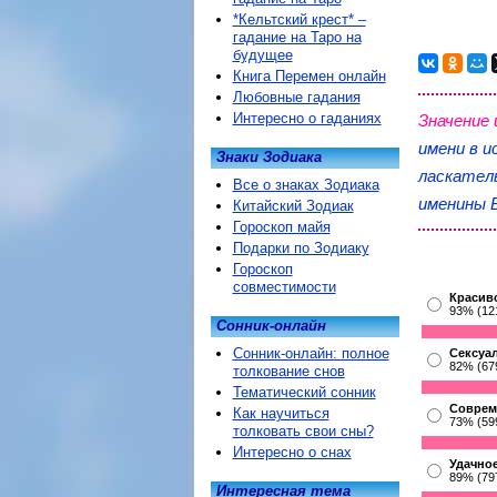
*Кельтский крест* –
гадание на Таро на
будущее
Книга Перемен онлайн
Любовные гадания
Интересно о гаданиях
Значение 
имени в и
Знаки Зодиака
ласкател
Все о знаках Зодиака
именины 
Китайский Зодиак
Гороскоп майя
Подарки по Зодиаку
Гороскоп
совместимости
Красив
93% (12
Сонник-онлайн
Сонник-онлайн: полное
Сексуа
82% (67
толкование снов
Тематический сонник
Соврем
Как научиться
73% (59
толковать свои сны?
Интересно о снах
Удачное
89% (79
Интересная тема