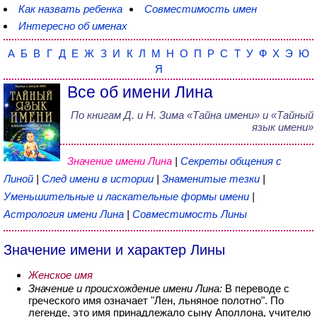
Как назвать ребенка
Совместимость имен
Интересно об именах
А
Б
В
Г
Д
Е
Ж
З
И
К
Л
М
Н
О
П
Р
С
Т
У
Ф
Х
Э
Ю
Я
Все об имени Лина
По книгам
Д. и Н. Зима
«
Тайна имени
» и «Тайный
язык имени»
Значение имени Лина
|
Секреты общения с
Линой
|
След имени в истории
|
Знаменитые тезки
|
Уменьшительные и ласкательные формы имени
|
Астрология имени Лина
|
Совместимость Лины
Значение имени и характер Лины
Женское имя
Значение и происхождение имени Лина:
В переводе с
греческого имя означает "Лен, льняное полотно". По
легенде, это имя принадлежало сыну Аполлона, учителю