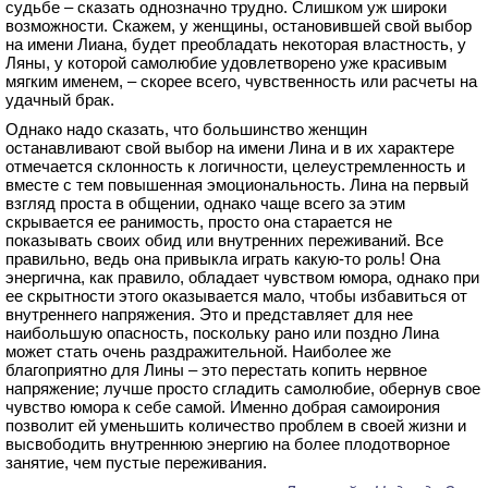
судьбе – сказать однозначно трудно. Слишком уж широки
возможности. Скажем, у женщины, остановившей свой выбор
на имени Лиана, будет преобладать некоторая властность, у
Ляны, у которой самолюбие удовлетворено уже красивым
мягким именем, – скорее всего, чувственность или расчеты на
удачный брак.
Однако надо сказать, что большинство женщин
останавливают свой выбор на имени Лина и в их характере
отмечается склонность к логичности, целеустремленность и
вместе с тем повышенная эмоциональность. Лина на первый
взгляд проста в общении, однако чаще всего за этим
скрывается ее ранимость, просто она старается не
показывать своих обид или внутренних переживаний. Все
правильно, ведь она привыкла играть какую-то роль! Она
энергична, как правило, обладает чувством юмора, однако при
ее скрытности этого оказывается мало, чтобы избавиться от
внутреннего напряжения. Это и представляет для нее
наибольшую опасность, поскольку рано или поздно Лина
может стать очень раздражительной. Наиболее же
благоприятно для Лины – это перестать копить нервное
напряжение; лучше просто сгладить самолюбие, обернув свое
чувство юмора к себе самой. Именно добрая самоирония
позволит ей уменьшить количество проблем в своей жизни и
высвободить внутреннюю энергию на более плодотворное
занятие, чем пустые переживания.