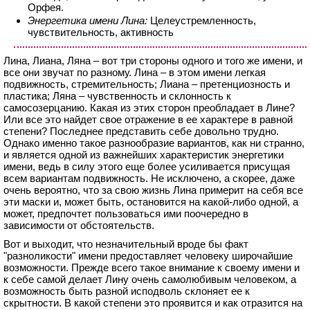
Орфея.
Энергетика имени Лина:
Целеустремленность,
чувствительность, активность
Лина, Лиана, Ляна – вот три стороны одного и того же имени, и
все они звучат по разному. Лина – в этом имени легкая
подвижность, стремительность; Лиана – претенциозность и
пластика; Ляна – чувственность и склонность к
самосозерцанию. Какая из этих сторон преобладает в Лине?
Или все это найдет свое отражение в ее характере в равной
степени? Последнее представить себе довольно трудно.
Однако именно такое разнообразие вариантов, как ни странно,
и является одной из важнейших характеристик энергетики
имени, ведь в силу этого еще более усиливается присущая
всем вариантам подвижность. Не исключено, а скорее, даже
очень вероятно, что за свою жизнь Лина примерит на себя все
эти маски и, может быть, остановится на какой-либо одной, а
может, предпочтет пользоваться ими поочередно в
зависимости от обстоятельств.
Вот и выходит, что незначительный вроде бы факт
"разноликости" имени предоставляет человеку широчайшие
возможности. Прежде всего такое внимание к своему имени и
к себе самой делает Лину очень самолюбивым человеком, а
возможность быть разной исподволь склоняет ее к
скрытности. В какой степени это проявится и как отразится на