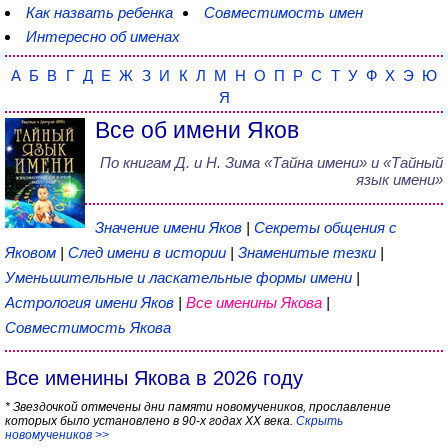
Как назвать ребенка
Совместимость имен
Интересно об именах
А
Б
В
Г
Д
Е
Ж
З
И
К
Л
М
Н
О
П
Р
С
Т
У
Ф
Х
Э
Ю
Я
Все об имени Яков
По книгам
Д. и Н. Зима
«
Тайна имени
» и «Тайный
язык имени»
Значение имени Яков
|
Секреты общения с
Яковом
|
След имени в истории
|
Знаменитые тезки
|
Уменьшительные и ласкательные формы имени
|
Астрология имени Яков
|
Все именины Якова
|
Совместимость Якова
Все именины Якова в 2026 году
* Звездочкой отмечены дни памяти новомучеников, прославление
которых было установлено в 90-х годах XX века.
Скрыть
новомучеников >>