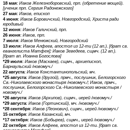
18 мая
:
Иаков Железноборовский, прп. (обретение мощей).
[ученик прп. Сергия Радонежского]
27 мая
:
Иаков, епископ
4 июня
:
Иаков Боровичский, Новгородский, Христа ради
юродивый
12 июня
:
Иаков Галичский, прп.
26 июня
:
Иаков, прп.
7 июля
:
Иаков Менюжский, Новгородский
13 июля
:
Иаков Алфеев, апостол из 12-ти (12 ап.). [брат св.
евангелиста Матфея]; Иаков Зеведеев, сщмч. (12 ап.).
[брат ап. Иоанна Богослова]
*29 июля
:
Иаков (Маскаев), сщмч., архиепископ,
Барнаульский /новомуч./
22 августа
:
Иаков Константинопольский, мч.
*25 августа
:
Иаков (другой), прмч., послушник, Белогорского
Св.-Николаевского монастыря /новомуч./; Иаков, прмч.,
послушник, Белогорского Св.-Николаевского монастыря /
новомуч./
*26 августа
:
Иаков (Архипов), сщмч., иерей /новомуч./
*29 августа
:
Иаков (Гортинский), мч. /новомуч./
*28 сентября
:
Иаков (Леонович), сщмч., иерей /новомуч./
15 октября
:
Иаков Казанский, мч.
*17 октября
:
Иаков (Бобырев), сщмч., иерей /новомуч./
22 октября
:
Иаков Алфеев, апостол из 12-ти. [брат св.