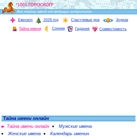
*1001 ГОРОСКОП*
Все тайны звезд от ведущих астрологов
Ежескоп
2026 год
Счастливые дни
Зодиак
Сонник
Тайна имени
Гадания
Совместимость
Тайна имени онлайн
Тайна имени онлайн
Мужские имена
Женские имена
Календарь именин