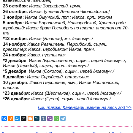
евангелиста Матфея]
23 октября
:
Иаков Зографский, прмч.
26 октября
:
Иаков. [ученик Антония Чкондидского]
3 ноября
:
Иаков Омучский, прп.; Иаков, прп., эконом
5 ноября
:
Иаков Боровичский, Новгородский, Христа ради
юродивый; Иаков брат Господень по плоти, апостол от 70-
ти
*13 ноября
:
Иаков (Блатов), мч. /новомуч./
14 ноября
:
Иаков Ревнитель, Персидский, сщмч.,
пресвитер; Иаков, иеродиакон; Иаков, прмч.
24 ноября
:
Иаков, пустынник
*2 декабря
:
Иаков (Бриллиантов), сщмч., иерей /новомуч./;
Иаков (Передий), сщмч., прот. /новомуч./
*5 декабря
:
Иаков (Соколов), сщмч., иерей /новомуч./
9 декабря
:
Иаков Сирийский, отшельник
10 декабря
:
Иаков Персиянин, вмч.; Иаков Ростовский,
епископ
*23 декабря
:
Иаков (Шестаков), сщмч., иерей /новомуч./
*26 декабря
:
Иаков (Гусев), сщмч., иерей /новомуч./
См. также: Календарь именин на весь год >>