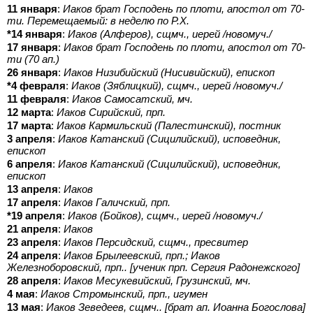
11 января
:
Иаков брат Господень по плоти, апостол от 70-
ти. Перемещаемый: в неделю по Р.Х.
*14 января
:
Иаков (Алферов), сщмч., иерей /новомуч./
17 января
:
Иаков брат Господень по плоти, апостол от 70-
ти (70 ап.)
26 января
:
Иаков Низибийский (Нисивийский), епископ
*4 февраля
:
Иаков (Зяблицкий), сщмч., иерей /новомуч./
11 февраля
:
Иаков Самосатский, мч.
12 марта
:
Иаков Сирийский, прп.
17 марта
:
Иаков Кармильский (Палестинский), постник
3 апреля
:
Иаков Катанский (Сицилийский), исповедник,
епископ
6 апреля
:
Иаков Катанский (Сицилийский), исповедник,
епископ
13 апреля
:
Иаков
17 апреля
:
Иаков Галичский, прп.
*19 апреля
:
Иаков (Бойков), сщмч., иерей /новомуч./
21 апреля
:
Иаков
23 апреля
:
Иаков Персидский, сщмч., пресвитер
24 апреля
:
Иаков Брылеевский, прп.; Иаков
Железноборовский, прп.. [ученик прп. Сергия Радонежского]
28 апреля
:
Иаков Месукевийский, Грузинский, мч.
4 мая
:
Иаков Стромынский, прп., игумен
13 мая
:
Иаков Зеведеев, сщмч.. [брат ап. Иоанна Богослова]