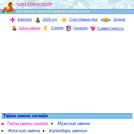
*1001 ГОРОСКОП*
Все тайны звезд от ведущих астрологов
Ежескоп
2026 год
Счастливые дни
Зодиак
Сонник
Тайна имени
Гадания
Совместимость
Тайна имени онлайн
Тайна имени онлайн
Мужские имена
Женские имена
Календарь именин