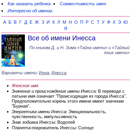
Как назвать ребенка
Совместимость имен
Интересно об именах
А
Б
В
Г
Д
Е
Ж
З
И
К
Л
М
Н
О
П
Р
С
Т
У
Ф
Х
Э
Ю
Я
Все об имени Инесса
По книгам
Д. и Н. Зима
«
Тайна имени
» и «Тайный
язык имени»
Варианты имени:
Инна
,
Инесса
Женское имя
Значение и происхождение имени Инесса:
В переводе с
латыни имя означает "Происходящая из города Инесса".
Предположительно корень этого имени имеет значение
"Бурная".
Энергетика имени Инесса:
Эмоциональность,
чувственность, импульсивность
Знак зодиака Инессы:
Водолей
Планета-покровитель Инессы:
Солнце