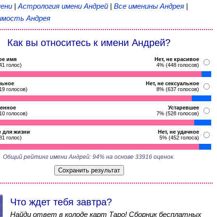
ени
|
Астрология имени Андрей
|
Все именины Андрея
|
мость Андрея
Как вы относитесь к имени Андрей?
ое имя
Нет, не красивое
41 голос)
4% (448 голосов)
льное
Нет, не сексуальное
19 голосов)
8% (637 голосов)
енное
Устаревшее
10 голосов)
7% (528 голосов)
 для жизни
Нет, не удачное
81 голос)
5% (452 голоса)
Общий рейтинг имени Андрей: 94% на основе 33916 оценок.
Что ждет тебя завтра?
Найди ответ в колоде карт Таро! Сборник бесплатных