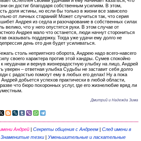
вает ослеплен своими удачами и ему начинает казаться, что
изни он достиг благодаря собственным усилиям. В этом,
есть доля истины, но если бы только в жизни все зависело
льно от личных стараний! Может случиться так, что серия
шибет Андрея из седла и разочарование в собственных силах
ь велико, что у него опустятся руки. В этом случае от
стного Андрея мало что останется, люди начнут сторониться
став оказывать поддержку. Тогда уже удачи ему долго не
 депрессия день ото дня будет усиливаться.
ежать столь неприятного оборота, Андрею надо всего-навсего
силу своего характера против этой хандры. Сумев спокойно
 к неудачам и вернув жизнерадостную улыбку на лицо, Андрей
ь уверен – ответная улыбка Судьбы не заставит себя долго
юди с радостью помогут ему в любых его делах! Ну а пока
, Андрей добьется успехов практически в любой области,
разве что бюро похоронных услуг, где его жизнелюбие вряд ли
уместным.
Дмитрий и Надежда Зима
имени Андрей
|
Секреты общения с Андреем
|
След имени в
|
Знаменитые тезки
|
Уменьшительные и ласкательные