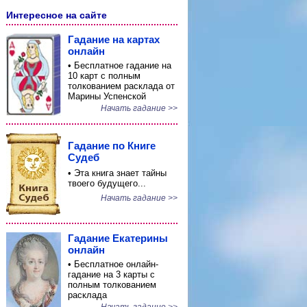
Интересное на сайте
Гадание на картах
онлайн
• Бесплатное гадание на
10 карт с полным
толкованием расклада от
Марины Успенской
Начать гадание >>
Гадание по Книге
Судеб
• Эта книга знает тайны
твоего будущего...
Начать гадание >>
Гадание Екатерины
онлайн
• Бесплатное онлайн-
гадание на 3 карты с
полным толкованием
расклада