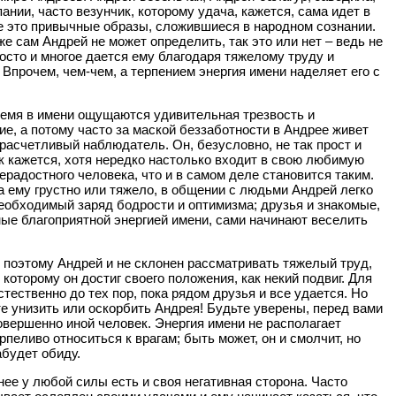
ании, часто везунчик, которому удача, кажется, сама идет в
се это привычные образы, сложившиеся в народном сознании.
е сам Андрей не может определить, так это или нет – ведь не
росто и многое дается ему благодаря тяжелому труду и
 Впрочем, чем-чем, а терпением энергия имени наделяет его с
ремя в имени ощущаются удивительная трезвость и
ие, а потому часто за маской беззаботности в Андрее живет
расчетливый наблюдатель. Он, безусловно, не так прост и
ак кажется, хотя нередко настолько входит в свою любимую
ерадостного человека, что и в самом деле становится таким.
а ему грустно или тяжело, в общении с людьми Андрей легко
еобходимый заряд бодрости и оптимизма; друзья и знакомые,
ые благоприятной энергией имени, сами начинают веселить
 поэтому Андрей и не склонен рассматривать тяжелый труд,
 которому он достиг своего положения, как некий подвиг. Для
естественно до тех пор, пока рядом друзья и все удается. Но
е унизить или оскорбить Андрея! Будьте уверены, перед вами
овершенно иной человек. Энергия имени не располагает
рпеливо относиться к врагам; быть может, он и смолчит, но
абудет обиду.
нее у любой силы есть и своя негативная сторона. Часто