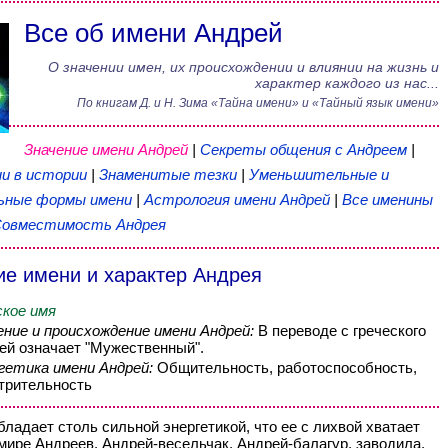
Все об имени Андрей
О значении имен, их происхождении и влиянии на жизнь и
характер каждого из нас...
По книгам
Д. и Н. Зима
«
Тайна имени
» и «Тайный язык имени»
Значение имени Андрей
|
Секреты общения с Андреем
|
и в истории
|
Знаменитые тезки
|
Уменьшительные и
ьные формы имени
|
Астрология имени Андрей
|
Все именины
овместимость Андрея
ие имени и характер Андрея
кое имя
ение и происхождение имени Андрей:
В переводе с греческого
ей означает "Мужественный".
гетика имени Андрей:
Общительность, работоспособность,
трительность
бладает столь сильной энергетикой, что ее с лихвой хватает
 мире Андреев. Андрей-весельчак, Андрей-балагур, заводила,