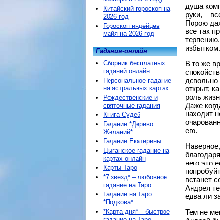
душа комп
Китайский гороскоп на
руки, – в
2026 год
Порою даж
Гороскоп индейцев
все так п
майя на 2026 год
терпению.
избытком.
Гадания-онлайн
Сборник бесплатных
В то же в
гаданий онлайн
спокойств
довольно 
Персональное гадание
на астральных картах
открыт, к
роль жизн
Рождественские и
Даже когд
святочные гадания
находит н
Книга Судеб
очарованн
Гадание *Дерево
его.
Желаний*
Гадание Екатерины
Наверное,
Цыганское гадание на
благодаря
картах онлайн
него это 
Карты Таро
попробуйт
*7 звезд* – любовное
встанет с
гадание на Таро
Андрея те
Гадание на Таро
едва ли з
*Подкова*
*Карта дня* – быстрое
Тем не ме
гадание на Таро