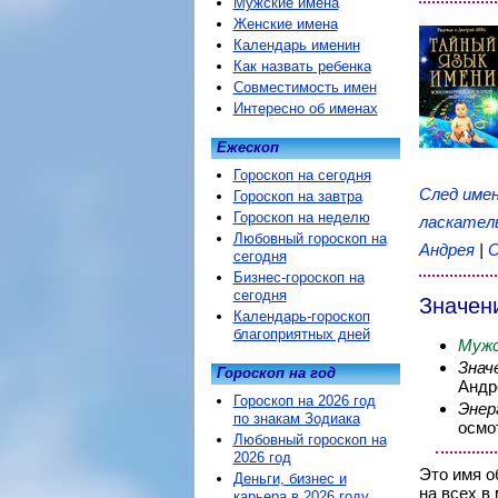
Мужские имена
Женские имена
Календарь именин
Как назвать ребенка
Совместимость имен
Интересно об именах
Ежескоп
Гороскоп на сегодня
След имен
Гороскоп на завтра
Гороскоп на неделю
ласкател
Любовный гороскоп на
Андрея
|
С
сегодня
Бизнес-гороскоп на
сегодня
Значен
Календарь-гороскоп
благоприятных дней
Мужс
Знач
Гороскоп на год
Андр
Гороскоп на 2026 год
Энер
по знакам Зодиака
осмо
Любовный гороскоп на
2026 год
Это имя о
Деньги, бизнес и
на всех в
карьера в 2026 году