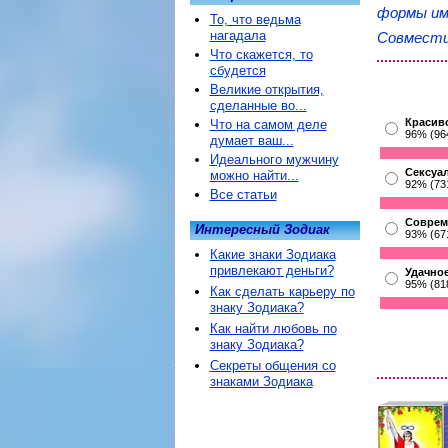
формы им
То, что ведьма
нагадала
Совмести
Что скажется, то
сбудется
Великие открытия,
сделанные во...
Красив
Что на самом деле
96% (96
думает ваш...
Идеального мужчину
Сексуа
можно найти...
92% (73
Все статьи
Соврем
Интересный Зодиак
93% (67
Какие знаки Зодиака
привлекают деньги?
Удачное
95% (81
Как сделать карьеру по
знаку Зодиака?
Как найти любовь по
знаку Зодиака?
Секреты общения со
знаками Зодиака