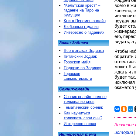
Андрей бы
всего в ж
*Кельтский крест* –
гадание на Таро на
конечно, 
будущее
исключите
неудач вы
Книга Перемен онлайн
будет стол
Любовные гадания
жизнерадо
Интересно о гаданиях
его, пере
видать, а
Знаки Зодиака
Все о знаках Зодиака
Чтобы изб
обратить 
Китайский Зодиак
отнестись
Гороскоп майя
может быт
Подарки по Зодиаку
ждать и л
Гороскоп
будет так
совместимости
исключая 
окажется 
Сонник-онлайн
Сонник-онлайн: полное
толкование снов
Тематический сонник
Как научиться
толковать свои сны?
Интересно о снах
Значение 
истории
Интересная тема