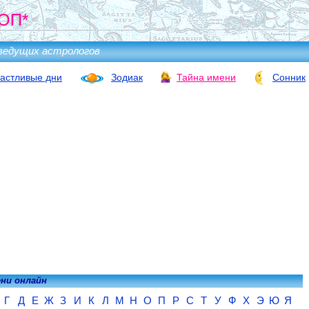
ОП*
ведущих астрологов
астливые дни
Зодиак
Тайна имени
Сонник
ени онлайн
Г
Д
Е
Ж
З
И
К
Л
М
Н
О
П
Р
С
Т
У
Ф
Х
Э
Ю
Я