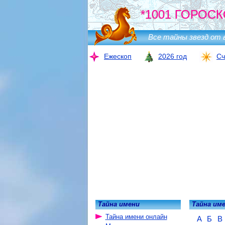
*1001 ГОРОСК
Все тайны звезд от 
Ежескоп
2026 год
Сч
Тайна имени
Тайна им
Тайна имени онлайн
А
Б
В