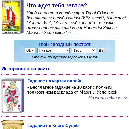
Что ждет тебя завтра?
Найди ответ в колоде карт Таро! Сборник
бесплатных онлайн гаданий: *7 звезд*, *Подкова*,
*Карта дня*, *Кельтский крест* с полным
толкованием раскладов от Надежды Зима и
Марины Успенской >>
Твой звездный портрет
Кто ты по лучшим гороскопам мира
Интересное на сайте
Гадание на картах онлайн
• Бесплатное гадание на 10 карт с полным
толкованием расклада от Марины Успенской
Начать гадание >>
Гадание по Книге Судеб