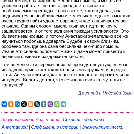
своих детей, она искренно желает им помочь, и мысль ее
усиленно работает, пытаясь преодолеть какие-то
воображаемые преграды. Точно так же, как и в делах, она
поднимается по воображаемым ступенькам, однако в мыслях
очень трудно найти удовлетворение, и часто начинается все
сначала. Одним словом, мысль начинает идти по кругу,
зацикливается, и от того волнения трижды усиливаются. Это
бывает невыносимо, и потому Анастасии желательно все же
научиться побольше доверять Судьбе и своим близким,
особенно там, где она сама бессильна чем-либо помочь.
Иначе это сильно осложнит жизнь и даже может привести к
нервным срывам и раздражительности.
Тем не менее эти переживания не проходят впустую, ее мозг
исподволь привыкает к колоссальным нагрузкам, и нередко,
стоит Асе успокоиться, как у нее открывается поразительная
интуиция. Вплоть до того, что ее иногда считают чуть ли не
колдуньей!
Дмитрий и Надежда Зима
Значение имени Анастасия
|
Секреты общения с
Анастасией
|
След имени в истории
|
Знаменитые тезки
|