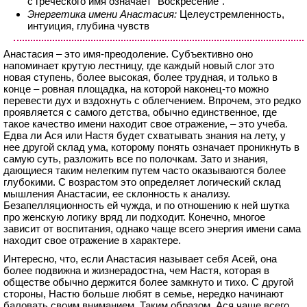
с греческого имя означает "Воскресение".
Энергетика имени Анастасия:
Целеустремленность,
интуиция, глубина чувств
Анастасия – это имя-преодоление. Субъективно оно
напоминает крутую лестницу, где каждый новый слог это
новая ступень, более высокая, более трудная, и только в
конце – ровная площадка, на которой наконец-то можно
перевести дух и вздохнуть с облегчением. Впрочем, это редко
проявляется с самого детства, обычно единственное, где
такое качество имени находит свое отражение, – это учеба.
Едва ли Ася или Настя будет схватывать знания на лету, у
нее другой склад ума, которому понять означает проникнуть в
самую суть, разложить все по полочкам. Зато и знания,
дающиеся таким нелегким путем часто оказываются более
глубокими. С возрастом это определяет логический склад
мышления Анастасии, ее склонность к анализу.
Безапелляционность ей чужда, и по отношению к ней шутка
про женскую логику вряд ли подходит. Конечно, многое
зависит от воспитания, однако чаще всего энергия имени сама
находит свое отражение в характере.
Интересно, что, если Анастасия называет себя Асей, она
более подвижна и жизнерадостна, чем Настя, которая в
обществе обычно держится более замкнуто и тихо. С другой
стороны, Настю больше любят в семье, нередко начинают
баловать своим вниманием. Таким образом, Ася чаще всего