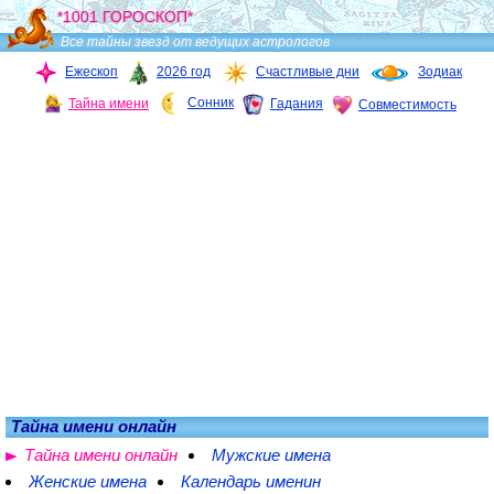
*1001 ГОРОСКОП*
Все тайны звезд от ведущих астрологов
Ежескоп
2026 год
Счастливые дни
Зодиак
Сонник
Тайна имени
Гадания
Совместимость
Тайна имени онлайн
Тайна имени онлайн
Мужские имена
Женские имена
Календарь именин