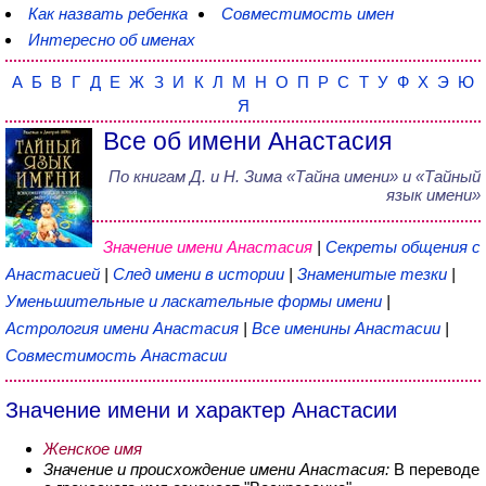
Как назвать ребенка
Совместимость имен
Интересно об именах
А
Б
В
Г
Д
Е
Ж
З
И
К
Л
М
Н
О
П
Р
С
Т
У
Ф
Х
Э
Ю
Я
Все об имени Анастасия
По книгам
Д. и Н. Зима
«
Тайна имени
» и «Тайный
язык имени»
Значение имени Анастасия
|
Секреты общения с
Анастасией
|
След имени в истории
|
Знаменитые тезки
|
Уменьшительные и ласкательные формы имени
|
Астрология имени Анастасия
|
Все именины Анастасии
|
Совместимость Анастасии
Значение имени и характер Анастасии
Женское имя
Значение и происхождение имени Анастасия:
В переводе