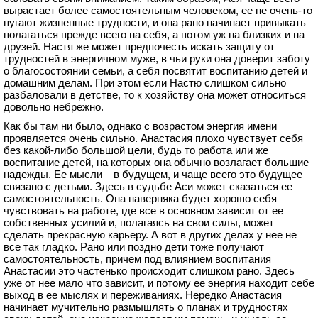
вырастает более самостоятельным человеком, ее не очень-то
пугают жизненные трудности, и она рано начинает привыкать
полагаться прежде всего на себя, а потом уж на близких и на
друзей. Настя же может предпочесть искать защиту от
трудностей в энергичном муже, в чьи руки она доверит заботу
о благосостоянии семьи, а себя посвятит воспитанию детей и
домашним делам. При этом если Настю слишком сильно
разбаловали в детстве, то к хозяйству она может относиться
довольно небрежно.
Как бы там ни было, однако с возрастом энергия имени
проявляется очень сильно. Анастасия плохо чувствует себя
без какой-либо большой цели, будь то работа или же
воспитание детей, на которых она обычно возлагает большие
надежды. Ее мысли – в будущем, и чаще всего это будущее
связано с детьми. Здесь в судьбе Аси может сказаться ее
самостоятельность. Она наверняка будет хорошо себя
чувствовать на работе, где все в основном зависит от ее
собственных усилий и, полагаясь на свои силы, может
сделать прекрасную карьеру. А вот в других делах у нее не
все так гладко. Рано или поздно дети тоже получают
самостоятельность, причем под влиянием воспитания
Анастасии это частенько происходит слишком рано. Здесь
уже от нее мало что зависит, и потому ее энергия находит себе
выход в ее мыслях и переживаниях. Нередко Анастасия
начинает мучительно размышлять о планах и трудностях