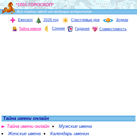
*1001 ГОРОСКОП*
Все тайны звезд от ведущих астрологов
Ежескоп
2026 год
Счастливые дни
Зодиак
Сонник
Тайна имени
Гадания
Совместимость
Тайна имени онлайн
Тайна имени онлайн
Мужские имена
Женские имена
Календарь именин