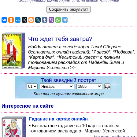
Общий рейтинг имени Абрам: 22% на основе 709 оценок.
Что ждет тебя завтра?
Найди ответ в колоде карт Таро! Сборник
бесплатных онлайн гаданий: *7 звезд*, *Подкова*,
*Карта дня*, *Кельтский крест* с полным
толкованием раскладов от Надежды Зима и
Марины Успенской >>
Твой звездный портрет
Кто ты по лучшим гороскопам мира
Интересное на сайте
Гадание на картах онлайн
• Бесплатное гадание на 10 карт с полным
толкованием расклада от Марины Успенской
Начать гадание >>