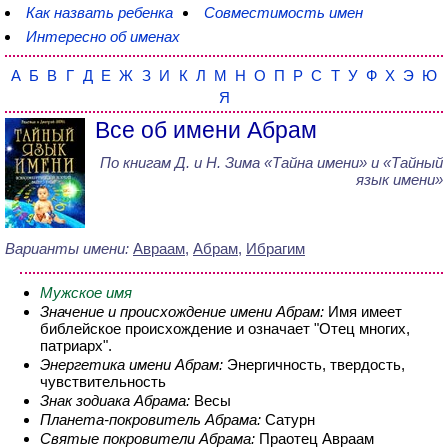
Как назвать ребенка
Совместимость имен
Интересно об именах
А
Б
В
Г
Д
Е
Ж
З
И
К
Л
М
Н
О
П
Р
С
Т
У
Ф
Х
Э
Ю
Я
Все об имени Абрам
По книгам
Д. и Н. Зима
«
Тайна имени
» и «Тайный
язык имени»
Варианты имени:
Авраам
,
Абрам
,
Ибрагим
Мужское имя
Значение и происхождение имени Абрам:
Имя имеет
библейское происхождение и означает "Отец многих,
патриарх".
Энергетика имени Абрам:
Энергичность, твердость,
чувствительность
Знак зодиака Абрама:
Весы
Планета-покровитель Абрама:
Сатурн
Святые покровители Абрама:
Праотец Авраам