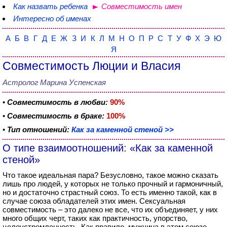
Как назвать ребенка
Совместимость имен
Интересно об именах
А
Б
В
Г
Д
Е
Ж
З
И
К
Л
М
Н
О
П
Р
С
Т
У
Ф
Х
Э
Ю
Я
Совместимость Люции и Власия
Астролог Марина Успенская
•
Совместимость в любви:
90%
•
Совместимость в браке:
100%
•
Тип отношений:
Как за каменной стеной >>
О типе взаимоотношений: «Как за каменной
стеной»
Что такое идеальная пара? Безусловно, такое можно сказать
лишь про людей, у которых не только прочный и гармоничный,
но и достаточно страстный союз. То есть именно такой, как в
случае союза обладателей этих имен. Сексуальная
совместимость – это далеко не все, что их объединяет, у них
много общих черт, таких как практичность, упорство,
целеустремленность. Как правило, мужчина в этом союзе