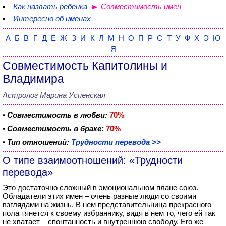
Как назвать ребенка
Совместимость имен
Интересно об именах
А
Б
В
Г
Д
Е
Ж
З
И
К
Л
М
Н
О
П
Р
С
Т
У
Ф
Х
Э
Ю
Я
Совместимость Капитолины и
Владимира
Астролог Марина Успенская
•
Совместимость в любви:
70%
•
Совместимость в браке:
70%
•
Тип отношений:
Трудности перевода >>
О типе взаимоотношений: «Трудности
перевода»
Это достаточно сложный в эмоциональном плане союз.
Обладатели этих имен – очень разные люди со своими
взглядами на жизнь. В нем представительница прекрасного
пола тянется к своему избраннику, видя в нем то, чего ей так
не хватает – спонтанность и внутреннюю свободу. Его же