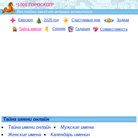
*1001 ГОРОСКОП*
Все тайны звезд от ведущих астрологов
Ежескоп
2026 год
Счастливые дни
Зодиак
Сонник
Тайна имени
Гадания
Совместимость
Тайна имени онлайн
Тайна имени онлайн
Мужские имена
Женские имена
Календарь именин