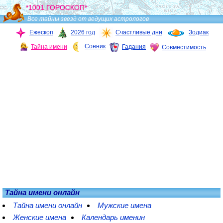
*1001 ГОРОСКОП*
Все тайны звезд от ведущих астрологов
Ежескоп
2026 год
Счастливые дни
Зодиак
Сонник
Тайна имени
Гадания
Совместимость
Тайна имени онлайн
Тайна имени онлайн
Мужские имена
Женские имена
Календарь именин