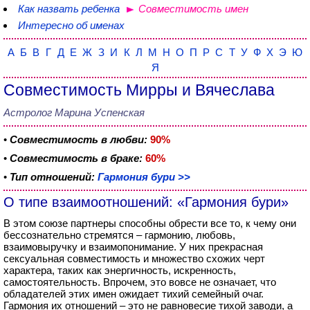
Как назвать ребенка
Совместимость имен
Интересно об именах
А
Б
В
Г
Д
Е
Ж
З
И
К
Л
М
Н
О
П
Р
С
Т
У
Ф
Х
Э
Ю
Я
Совместимость Мирры и Вячеслава
Астролог Марина Успенская
•
Совместимость в любви:
90%
•
Совместимость в браке:
60%
•
Тип отношений:
Гармония бури >>
О типе взаимоотношений: «Гармония бури»
В этом союзе партнеры способны обрести все то, к чему они
бессознательно стремятся – гармонию, любовь,
взаимовыручку и взаимопонимание. У них прекрасная
сексуальная совместимость и множество схожих черт
характера, таких как энергичность, искренность,
самостоятельность. Впрочем, это вовсе не означает, что
обладателей этих имен ожидает тихий семейный очаг.
Гармония их отношений – это не равновесие тихой заводи, а