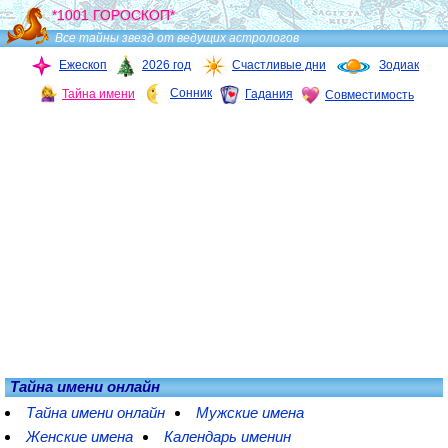
*1001 ГОРОСКОП*
Все тайны звезд от ведущих астрологов
Ежескоп
2026 год
Счастливые дни
Зодиак
Сонник
Тайна имени
Гадания
Совместимость
Тайна имени онлайн
Тайна имени онлайн
Мужские имена
Женские имена
Календарь именин