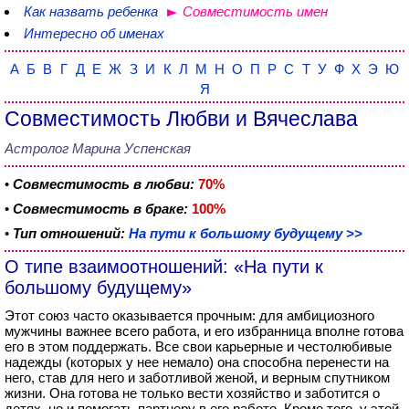
Как назвать ребенка
Совместимость имен
Интересно об именах
А
Б
В
Г
Д
Е
Ж
З
И
К
Л
М
Н
О
П
Р
С
Т
У
Ф
Х
Э
Ю
Я
Совместимость Любви и Вячеслава
Астролог Марина Успенская
•
Совместимость в любви:
70%
•
Совместимость в браке:
100%
•
Тип отношений:
На пути к большому будущему >>
О типе взаимоотношений: «На пути к
большому будущему»
Этот союз часто оказывается прочным: для амбициозного
мужчины важнее всего работа, и его избранница вполне готова
его в этом поддержать. Все свои карьерные и честолюбивые
надежды (которых у нее немало) она способна перенести на
него, став для него и заботливой женой, и верным спутником
жизни. Она готова не только вести хозяйство и заботится о
детях, но и помогать партнеру в его работе. Кроме того, у этой