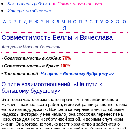
Как назвать ребенка
Совместимость имен
Интересно об именах
А
Б
В
Г
Д
Е
Ж
З
И
К
Л
М
Н
О
П
Р
С
Т
У
Ф
Х
Э
Ю
Я
Совместимость Беллы и Вячеслава
Астролог Марина Успенская
•
Совместимость в любви:
70%
•
Совместимость в браке:
100%
•
Тип отношений:
На пути к большому будущему >>
О типе взаимоотношений: «На пути к
большому будущему»
Этот союз часто оказывается прочным: для амбициозного
мужчины важнее всего работа, и его избранница вполне готова
его в этом поддержать. Все свои карьерные и честолюбивые
надежды (которых у нее немало) она способна перенести на
него, став для него и заботливой женой, и верным спутником
жизни. Она готова не только вести хозяйство и заботится о
детях, но и помогать партнеру в его работе. Кроме того, у этой