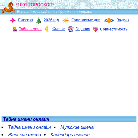
*1001 ГОРОСКОП*
Все тайны звезд от ведущих астрологов
Ежескоп
2026 год
Счастливые дни
Зодиак
Сонник
Тайна имени
Гадания
Совместимость
Тайна имени онлайн
Тайна имени онлайн
Мужские имена
Женские имена
Календарь именин