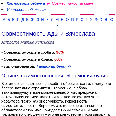
Как назвать ребенка
Совместимость имен
Интересно об именах
А
Б
В
Г
Д
Е
Ж
З
И
К
Л
М
Н
О
П
Р
С
Т
У
Ф
Х
Э
Ю
Я
Совместимость Ады и Вячеслава
Астролог Марина Успенская
•
Совместимость в любви:
90%
•
Совместимость в браке:
60%
•
Тип отношений:
Гармония бури >>
О типе взаимоотношений: «Гармония бури»
В этом союзе партнеры способны обрести все то, к чему они
бессознательно стремятся – гармонию, любовь,
взаимовыручку и взаимопонимание. У них прекрасная
сексуальная совместимость и множество схожих черт
характера, таких как энергичность, искренность,
самостоятельность. Впрочем, это вовсе не означает, что
обладателей этих имен ожидает тихий семейный очаг.
Гармония их отношений – это не равновесие тихой заводи, а