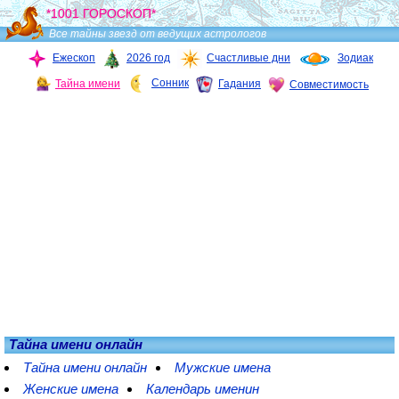
*1001 ГОРОСКОП*
Все тайны звезд от ведущих астрологов
Ежескоп
2026 год
Счастливые дни
Зодиак
Сонник
Тайна имени
Гадания
Совместимость
Тайна имени онлайн
Тайна имени онлайн
Мужские имена
Женские имена
Календарь именин