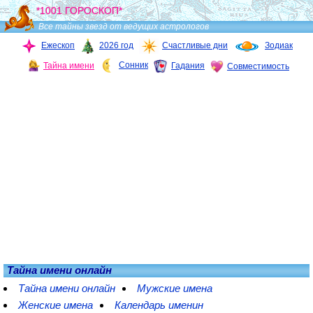
*1001 ГОРОСКОП*
Все тайны звезд от ведущих астрологов
Ежескоп
2026 год
Счастливые дни
Зодиак
Сонник
Тайна имени
Гадания
Совместимость
Тайна имени онлайн
Тайна имени онлайн
Мужские имена
Женские имена
Календарь именин