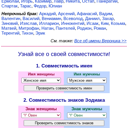
Ермолай
,
Игорь
,
Казимир
,
Лавр
,
Никита
,
Остап
,
Панкратий
,
Спартак
,
Тарас
,
Федор
,
Юлиан
Непрочный брак:
Аркадий
,
Арсений
,
Афанасий
,
Вадим
,
Валентин
,
Василий
,
Вениамин
,
Всеволод
,
Даниил
,
Захар
,
Зиновий
,
Изяслав
,
Илларион
,
Иннокентий
,
Исаак
,
Ким
,
Козьма
,
Матвей
,
Митрофан
,
Натан
,
Пантелей
,
Родион
,
Роман
,
Терентий
,
Тихон
,
Эрик
См. также:
Все об имени Вероника >>
Узнай все о своей совместимости!
1. Совместимость имен
Имя женщины
Имя мужчины
2. Совместимость знаков Зодиака
Знак женщины
Знак мужчины