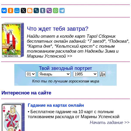
Что ждет тебя завтра?
Найди ответ в колоде карт Таро! Сборник
бесплатных онлайн гаданий: *7 звезд*, *Подкова*,
*Карта дня*, *Кельтский крест* с полным
толкованием раскладов от Надежды Зима и
Марины Успенской >>
Твой звездный портрет
Кто ты по лучшим гороскопам мира
Интересное на сайте
Гадание на картах онлайн
• Бесплатное гадание на 10 карт с полным
толкованием расклада от Марины Успенской
Начать гадание >>