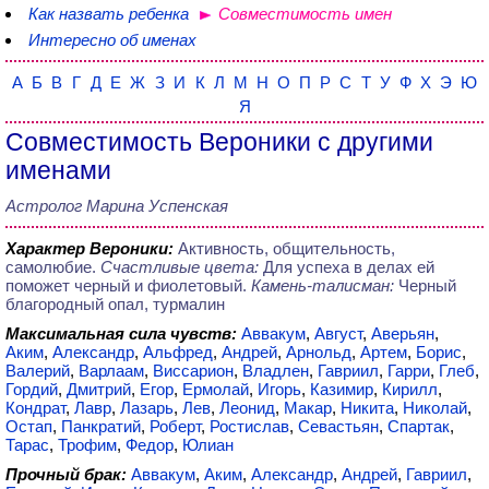
Как назвать ребенка
Совместимость имен
Интересно об именах
А
Б
В
Г
Д
Е
Ж
З
И
К
Л
М
Н
О
П
Р
С
Т
У
Ф
Х
Э
Ю
Я
Совместимость Вероники с другими
именами
Астролог Марина Успенская
Характер Вероники:
Активность, общительность,
самолюбие.
Счастливые цвета:
Для успеха в делах ей
поможет черный и фиолетовый.
Камень-талисман:
Черный
благородный опал, турмалин
Максимальная сила чувств:
Аввакум
,
Август
,
Аверьян
,
Аким
,
Александр
,
Альфред
,
Андрей
,
Арнольд
,
Артем
,
Борис
,
Валерий
,
Варлаам
,
Виссарион
,
Владлен
,
Гавриил
,
Гарри
,
Глеб
,
Гордий
,
Дмитрий
,
Егор
,
Ермолай
,
Игорь
,
Казимир
,
Кирилл
,
Кондрат
,
Лавр
,
Лазарь
,
Лев
,
Леонид
,
Макар
,
Никита
,
Николай
,
Остап
,
Панкратий
,
Роберт
,
Ростислав
,
Севастьян
,
Спартак
,
Тарас
,
Трофим
,
Федор
,
Юлиан
Прочный брак:
Аввакум
,
Аким
,
Александр
,
Андрей
,
Гавриил
,