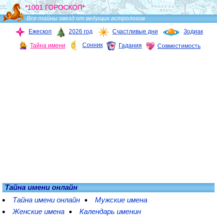
*1001 ГОРОСКОП*
Все тайны звезд от ведущих астрологов
Ежескоп
2026 год
Счастливые дни
Зодиак
Сонник
Тайна имени
Гадания
Совместимость
Тайна имени онлайн
Тайна имени онлайн
Мужские имена
Женские имена
Календарь именин