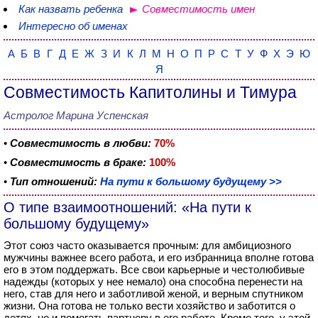
Как назвать ребенка
Совместимость имен
Интересно об именах
А
Б
В
Г
Д
Е
Ж
З
И
К
Л
М
Н
О
П
Р
С
Т
У
Ф
Х
Э
Ю
Я
Совместимость Капитолины и Тимура
Астролог Марина Успенская
•
Совместимость в любви:
70%
•
Совместимость в браке:
100%
•
Тип отношений:
На пути к большому будущему >>
О типе взаимоотношений: «На пути к
большому будущему»
Этот союз часто оказывается прочным: для амбициозного
мужчины важнее всего работа, и его избранница вполне готова
его в этом поддержать. Все свои карьерные и честолюбивые
надежды (которых у нее немало) она способна перенести на
него, став для него и заботливой женой, и верным спутником
жизни. Она готова не только вести хозяйство и заботится о
детях, но и помогать партнеру в его работе. Кроме того, у этой