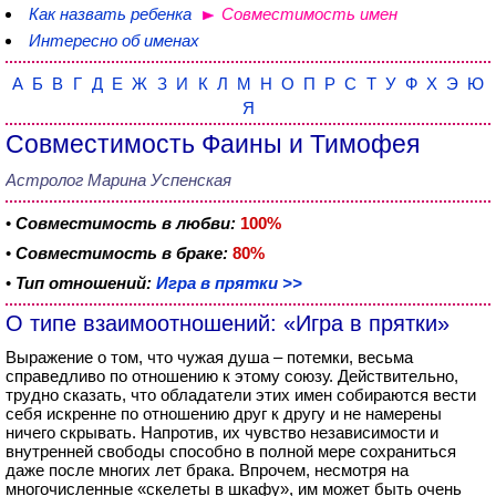
Как назвать ребенка
Совместимость имен
Интересно об именах
А
Б
В
Г
Д
Е
Ж
З
И
К
Л
М
Н
О
П
Р
С
Т
У
Ф
Х
Э
Ю
Я
Совместимость Фаины и Тимофея
Астролог Марина Успенская
•
Совместимость в любви:
100%
•
Совместимость в браке:
80%
•
Тип отношений:
Игра в прятки >>
О типе взаимоотношений: «Игра в прятки»
Выражение о том, что чужая душа – потемки, весьма
справедливо по отношению к этому союзу. Действительно,
трудно сказать, что обладатели этих имен собираются вести
себя искренне по отношению друг к другу и не намерены
ничего скрывать. Напротив, их чувство независимости и
внутренней свободы способно в полной мере сохраниться
даже после многих лет брака. Впрочем, несмотря на
многочисленные «скелеты в шкафу», им может быть очень