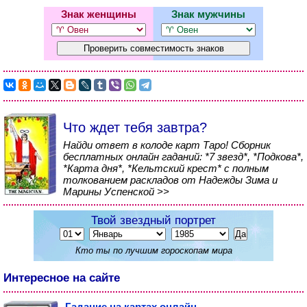
Знак женщины
Знак мужчины
Что ждет тебя завтра?
Найди ответ в колоде карт Таро! Сборник
бесплатных онлайн гаданий: *7 звезд*, *Подкова*,
*Карта дня*, *Кельтский крест* с полным
толкованием раскладов от Надежды Зима и
Марины Успенской >>
Твой звездный портрет
Кто ты по лучшим гороскопам мира
Интересное на сайте
Гадание на картах онлайн