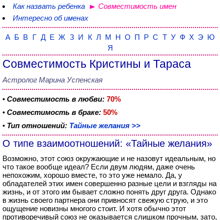
Как назвать ребенка
Совместимость имен
Интересно об именах
А
Б
В
Г
Д
Е
Ж
З
И
К
Л
М
Н
О
П
Р
С
Т
У
Ф
Х
Э
Ю
Я
Совместимость Кристины и Тараса
Астролог Марина Успенская
•
Совместимость в любви:
70%
•
Совместимость в браке:
50%
•
Тип отношений:
Тайные желания >>
О типе взаимоотношений: «Тайные желания»
Возможно, этот союз окружающие и не назовут идеальным, но
что такое вообще идеал? Если двум людям, даже очень
непохожим, хорошо вместе, то это уже немало. Да, у
обладателей этих имен совершенно разные цели и взгляды на
жизнь, и от этого им бывает сложно понять друг друга. Однако
в жизнь своего партнера они привносят свежую струю, и это
ощущение новизны многого стоит. И хотя обычно этот
противоречивый союз не оказывается слишком прочным, зато,