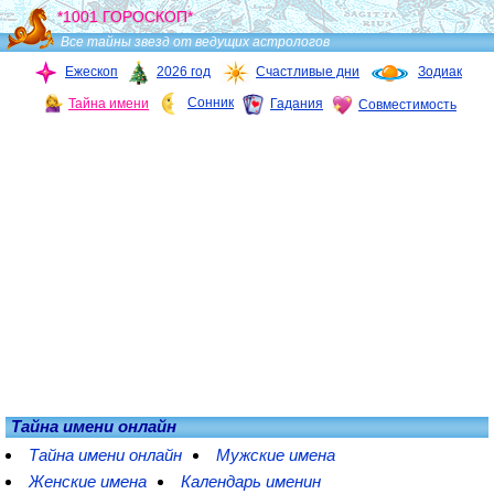
*1001 ГОРОСКОП*
Все тайны звезд от ведущих астрологов
Ежескоп
2026 год
Счастливые дни
Зодиак
Сонник
Тайна имени
Гадания
Совместимость
Тайна имени онлайн
Тайна имени онлайн
Мужские имена
Женские имена
Календарь именин