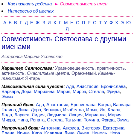
Как назвать ребенка
Совместимость имен
Интересно об именах
А
Б
В
Г
Д
Е
Ж
З
И
К
Л
М
Н
О
П
Р
С
Т
У
Ф
Х
Э
Ю
Я
Совместимость Святослава с другими
именами
Астролог Марина Успенская
Характер Святослава:
Уравновешенность, практичность,
активность.
Счастливые цвета:
Оранжевый.
Камень-
талисман:
Янтарь
Максимальная сила чувств:
Ада
,
Анастасия
,
Бронислава
,
Варвара
,
Дора
,
Марианна
,
Мария
,
Мирра
,
Стелла
,
Фрида
,
Эмма
Прочный брак:
Ада
,
Анастасия
,
Бронислава
,
Ванда
,
Варвара
,
Галина
,
Дина
,
Дора
,
Зинаида
,
Изабелла
,
Ирма
,
Ия
,
Клара
,
Лада
,
Лариса
,
Лидия
,
Людмила
,
Люция
,
Марианна
,
Мария
,
Мирра
,
Нина
,
Рената
,
Стелла
,
Татьяна
,
Томила
,
Фрида
,
Эмма
Непрочный брак:
Антонина
,
Анфиса
,
Виктория
,
Екатерина
,
Елена
,
Ирина
,
Кира
,
Клавдия
,
Лина
,
Луиза
,
Нинель
,
Нора
,