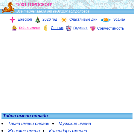
*1001 ГОРОСКОП*
Все тайны звезд от ведущих астрологов
Ежескоп
2026 год
Счастливые дни
Зодиак
Сонник
Тайна имени
Гадания
Совместимость
Тайна имени онлайн
Тайна имени онлайн
Мужские имена
Женские имена
Календарь именин