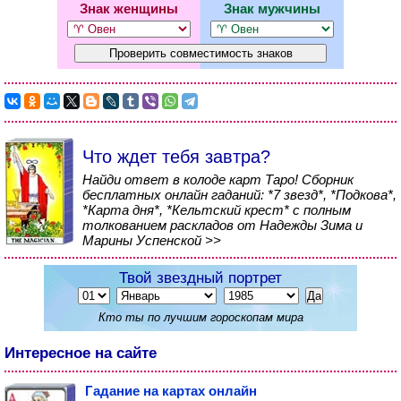
Знак женщины
Знак мужчины
Что ждет тебя завтра?
Найди ответ в колоде карт Таро! Сборник
бесплатных онлайн гаданий: *7 звезд*, *Подкова*,
*Карта дня*, *Кельтский крест* с полным
толкованием раскладов от Надежды Зима и
Марины Успенской >>
Твой звездный портрет
Кто ты по лучшим гороскопам мира
Интересное на сайте
Гадание на картах онлайн