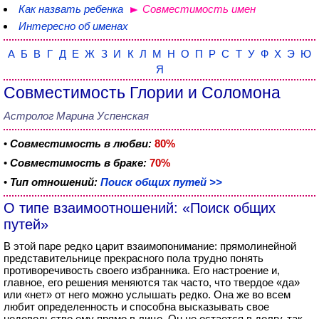
Как назвать ребенка
Совместимость имен
Интересно об именах
А
Б
В
Г
Д
Е
Ж
З
И
К
Л
М
Н
О
П
Р
С
Т
У
Ф
Х
Э
Ю
Я
Совместимость Глории и Соломона
Астролог Марина Успенская
•
Совместимость в любви:
80%
•
Совместимость в браке:
70%
•
Тип отношений:
Поиск общих путей >>
О типе взаимоотношений: «Поиск общих
путей»
В этой паре редко царит взаимопонимание: прямолинейной
представительнице прекрасного пола трудно понять
противоречивость своего избранника. Его настроение и,
главное, его решения меняются так часто, что твердое «да»
или «нет» от него можно услышать редко. Она же во всем
любит определенность и способна высказывать свое
недовольство ему прямо в лицо. Он не остается в долгу, так