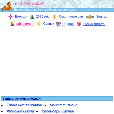
*1001 ГОРОСКОП*
Все тайны звезд от ведущих астрологов
Ежескоп
2026 год
Счастливые дни
Зодиак
Сонник
Тайна имени
Гадания
Совместимость
Тайна имени онлайн
Тайна имени онлайн
Мужские имена
Женские имена
Календарь именин