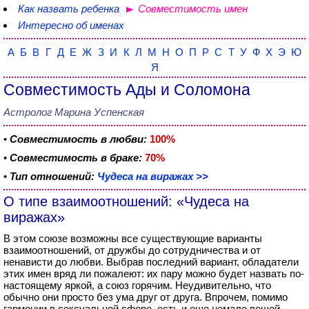
Как назвать ребенка
Совместимость имен
Интересно об именах
А
Б
В
Г
Д
Е
Ж
З
И
К
Л
М
Н
О
П
Р
С
Т
У
Ф
Х
Э
Ю
Я
Совместимость Ады и Соломона
Астролог Марина Успенская
•
Совместимость в любви:
100%
•
Совместимость в браке:
70%
•
Тип отношений:
Чудеса на виражах >>
О типе взаимоотношений: «Чудеса на
виражах»
В этом союзе возможны все существующие варианты
взаимоотношений, от дружбы до сотрудничества и от
ненависти до любви. Выбрав последний вариант, обладатели
этих имен вряд ли пожалеют: их пару можно будет назвать по-
настоящему яркой, а союз горячим. Неудивительно, что
обычно они просто без ума друг от друга. Впрочем, помимо
гармонии в сексуальной сфере, есть и еще немало вещей,