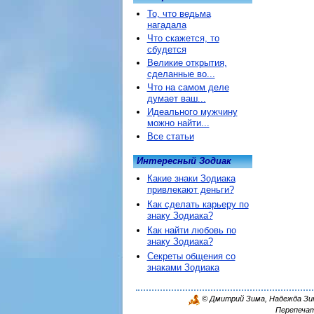
То, что ведьма
нагадала
Что скажется, то
сбудется
Великие открытия,
сделанные во...
Что на самом деле
думает ваш...
Идеального мужчину
можно найти...
Все статьи
Интересный Зодиак
Какие знаки Зодиака
привлекают деньги?
Как сделать карьеру по
знаку Зодиака?
Как найти любовь по
знаку Зодиака?
Секреты общения со
знаками Зодиака
© Дмитрий Зима, Надежда Зима
Перепечат