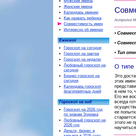
Мужские имена
Женские имена
Совм
Календарь именин
Как назвать ребенка
Астролог М
Совместимость имен
Интересно об именах
•
Совмес
Ежескоп
•
Совмест
Гороскоп на сегодня
•
Тип от
Гороскоп на завтра
Гороскоп на неделю
Любовный гороскоп на
О типе
сегодня
Это доста
Бизнес-гороскоп на
сегодня
этих имен
представи
Календарь-гороскоп
в нем то, 
благоприятных дней
Его же во
всегда го
Гороскоп на год
осуществи
Гороскоп на 2026 год
ее попытк
по знакам Зодиака
старается
Любовный гороскоп на
этого не 
2026 год
научиться
Деньги, бизнес и
карьера в 2026 году