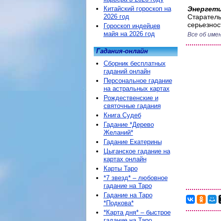
Китайский гороскоп на
Энергети
2026 год
Старатель
серьезнос
Гороскоп индейцев
майя на 2026 год
Все об име
Гадания-онлайн
Сборник бесплатных
гаданий онлайн
Персональное гадание
на астральных картах
Рождественские и
святочные гадания
Книга Судеб
Гадание *Дерево
Желаний*
Гадание Екатерины
Цыганское гадание на
картах онлайн
Карты Таро
*7 звезд* – любовное
гадание на Таро
Гадание на Таро
*Подкова*
*Карта дня* – быстрое
гадание на Таро