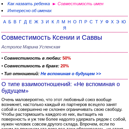
Как назвать ребенка
Совместимость имен
Интересно об именах
А
Б
В
Г
Д
Е
Ж
З
И
К
Л
М
Н
О
П
Р
С
Т
У
Ф
Х
Э
Ю
Я
Совместимость Ксении и Саввы
Астролог Марина Успенская
•
Совместимость в любви:
50%
•
Совместимость в браке:
20%
•
Тип отношений:
Не вспоминая о будущем >>
О типе взаимоотношений: «Не вспоминая о
будущем»
Очень маловероятно, что этот любовный союз вообще
возникнет, настолько каждый из партнеров всецело занят
собой и совершенно не склонен ограничивать свою свободу.
Чтобы растормошить каждого из них, вытащить на
поверхность и уж тем более надолго удержать рядом с собой,
нужен человек совсем другого склада. Впрочем, если по
каким-то причинам эта пара все-таки образовалась, не стоит