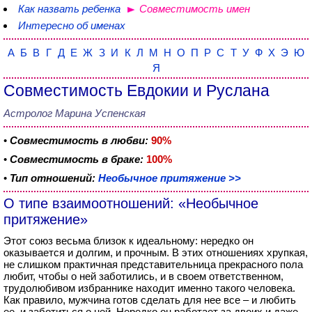
Как назвать ребенка
Совместимость имен
Интересно об именах
А
Б
В
Г
Д
Е
Ж
З
И
К
Л
М
Н
О
П
Р
С
Т
У
Ф
Х
Э
Ю
Я
Совместимость Евдокии и Руслана
Астролог Марина Успенская
•
Совместимость в любви:
90%
•
Совместимость в браке:
100%
•
Тип отношений:
Необычное притяжение >>
О типе взаимоотношений: «Необычное
притяжение»
Этот союз весьма близок к идеальному: нередко он
оказывается и долгим, и прочным. В этих отношениях хрупкая,
не слишком практичная представительница прекрасного пола
любит, чтобы о ней заботились, и в своем ответственном,
трудолюбивом избраннике находит именно такого человека.
Как правило, мужчина готов сделать для нее все – и любить
ее, и заботиться о ней. Нередко он работает за двоих и даже