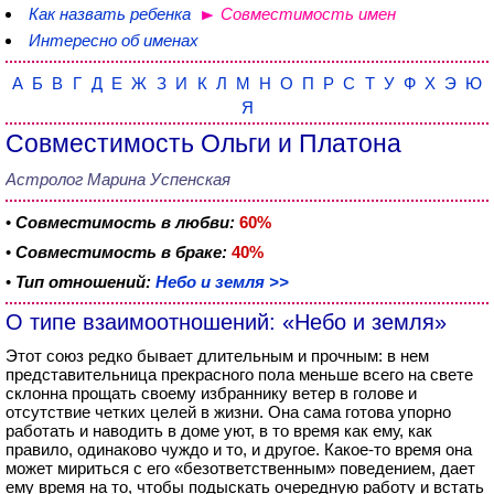
Как назвать ребенка
Совместимость имен
Интересно об именах
А
Б
В
Г
Д
Е
Ж
З
И
К
Л
М
Н
О
П
Р
С
Т
У
Ф
Х
Э
Ю
Я
Совместимость Ольги и Платона
Астролог Марина Успенская
•
Совместимость в любви:
60%
•
Совместимость в браке:
40%
•
Тип отношений:
Небо и земля >>
О типе взаимоотношений: «Небо и земля»
Этот союз редко бывает длительным и прочным: в нем
представительница прекрасного пола меньше всего на свете
склонна прощать своему избраннику ветер в голове и
отсутствие четких целей в жизни. Она сама готова упорно
работать и наводить в доме уют, в то время как ему, как
правило, одинаково чуждо и то, и другое. Какое-то время она
может мириться с его «безответственным» поведением, дает
ему время на то, чтобы подыскать очередную работу и встать