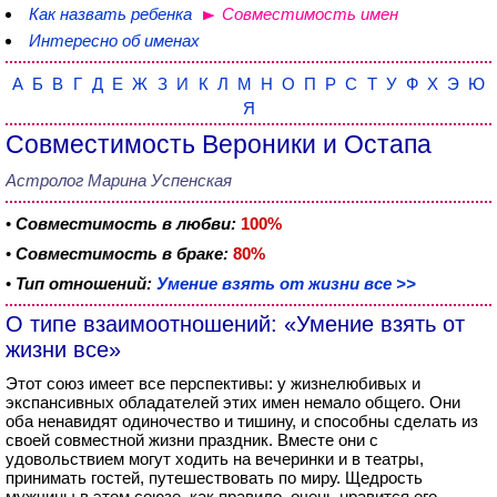
Как назвать ребенка
Совместимость имен
Интересно об именах
А
Б
В
Г
Д
Е
Ж
З
И
К
Л
М
Н
О
П
Р
С
Т
У
Ф
Х
Э
Ю
Я
Совместимость Вероники и Остапа
Астролог Марина Успенская
•
Совместимость в любви:
100%
•
Совместимость в браке:
80%
•
Тип отношений:
Умение взять от жизни все >>
О типе взаимоотношений: «Умение взять от
жизни все»
Этот союз имеет все перспективы: у жизнелюбивых и
экспансивных обладателей этих имен немало общего. Они
оба ненавидят одиночество и тишину, и способны сделать из
своей совместной жизни праздник. Вместе они с
удовольствием могут ходить на вечеринки и в театры,
принимать гостей, путешествовать по миру. Щедрость
мужчины в этом союзе, как правило, очень нравится его