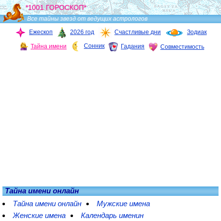
*1001 ГОРОСКОП*
Все тайны звезд от ведущих астрологов
Ежескоп
2026 год
Счастливые дни
Зодиак
Сонник
Тайна имени
Гадания
Совместимость
Тайна имени онлайн
Тайна имени онлайн
Мужские имена
Женские имена
Календарь именин