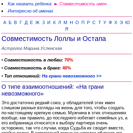
Как назвать ребенка
Совместимость имен
Интересно об именах
А
Б
В
Г
Д
Е
Ж
З
И
К
Л
М
Н
О
П
Р
С
Т
У
Ф
Х
Э
Ю
Я
Совместимость Лоллы и Остапа
Астролог Марина Успенская
•
Совместимость в любви:
70%
•
Совместимость в браке:
40%
•
Тип отношений:
На грани невозможного >>
О типе взаимоотношений: «На грани
невозможного»
Это достаточно редкий союз, у обладателей этих имен
слишком разные взгляды на жизнь для того, чтобы создать
по-настоящему крепкую семью. Мужчина в этих отношениях
вообще, как правило, до последнего избегает семейных уз, а
его избранница относится к выбору партнера очень
осторожно, так что случаи, когда Судьба их сводит вместе,
крайне редки. В совместной жизни ее нередко обижает его