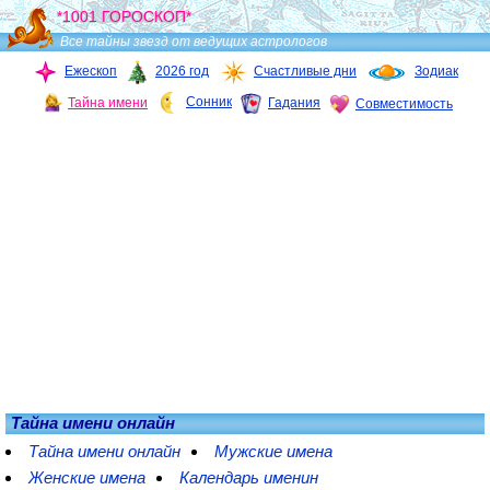
*1001 ГОРОСКОП*
Все тайны звезд от ведущих астрологов
Ежескоп
2026 год
Счастливые дни
Зодиак
Сонник
Тайна имени
Гадания
Совместимость
Тайна имени онлайн
Тайна имени онлайн
Мужские имена
Женские имена
Календарь именин