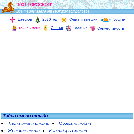
*1001 ГОРОСКОП*
Все тайны звезд от ведущих астрологов
Ежескоп
2026 год
Счастливые дни
Зодиак
Сонник
Тайна имени
Гадания
Совместимость
Тайна имени онлайн
Тайна имени онлайн
Мужские имена
Женские имена
Календарь именин