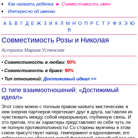
Как назвать ребенка
Совместимость имен
Интересно об именах
А
Б
В
Г
Д
Е
Ж
З
И
К
Л
М
Н
О
П
Р
С
Т
У
Ф
Х
Э
Ю
Я
Совместимость Розы и Николая
Астролог Марина Успенская
•
Совместимость в любви:
80%
•
Совместимость в браке:
90%
•
Тип отношений:
Достижимый идеал >>
О типе взаимоотношений: «Достижимый
идеал»
Этот союз можно с полным правом назвать мистическим: в
нем энергия партнеров перетекает друг в друга, заставляя их
чувствовать между собой неразрывную, глубинную связь. И
это притом, что их характеры представляют из себя чуть ли
не полную противоположность! Со стороны мужчины в этом
союзе присутствует напор, темперамент и вдохновение, его
избранница же обладает живой фантазией, способной все это