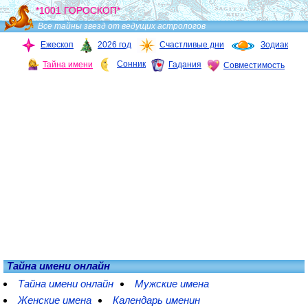
*1001 ГОРОСКОП*
Все тайны звезд от ведущих астрологов
Ежескоп
2026 год
Счастливые дни
Зодиак
Сонник
Тайна имени
Гадания
Совместимость
Тайна имени онлайн
Тайна имени онлайн
Мужские имена
Женские имена
Календарь именин