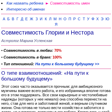
Как назвать ребенка
Совместимость имен
Интересно об именах
А
Б
В
Г
Д
Е
Ж
З
И
К
Л
М
Н
О
П
Р
С
Т
У
Ф
Х
Э
Ю
Я
Совместимость Глории и Нестора
Астролог Марина Успенская
•
Совместимость в любви:
70%
•
Совместимость в браке:
100%
•
Тип отношений:
На пути к большому будущему >>
О типе взаимоотношений: «На пути к
большому будущему»
Этот союз часто оказывается прочным: для амбициозного
мужчины важнее всего работа, и его избранница вполне готова
его в этом поддержать. Все свои карьерные и честолюбивые
надежды (которых у нее немало) она способна перенести на
него, став для него и заботливой женой, и верным спутником
жизни. Она готова не только вести хозяйство и заботится о
детях, но и помогать партнеру в его работе. Кроме того, у этой