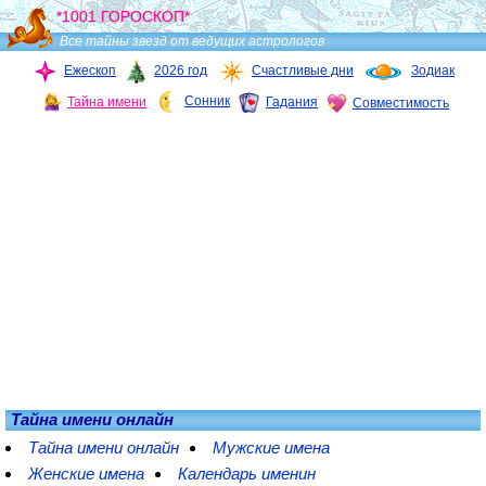
*1001 ГОРОСКОП*
Все тайны звезд от ведущих астрологов
Ежескоп
2026 год
Счастливые дни
Зодиак
Сонник
Тайна имени
Гадания
Совместимость
Тайна имени онлайн
Тайна имени онлайн
Мужские имена
Женские имена
Календарь именин