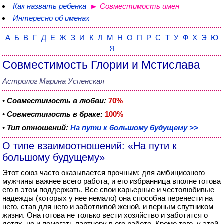
Как назвать ребенка
Совместимость имен
Интересно об именах
А
Б
В
Г
Д
Е
Ж
З
И
К
Л
М
Н
О
П
Р
С
Т
У
Ф
Х
Э
Ю
Я
Совместимость Глории и Мстислава
Астролог Марина Успенская
•
Совместимость в любви:
70%
•
Совместимость в браке:
100%
•
Тип отношений:
На пути к большому будущему >>
О типе взаимоотношений: «На пути к
большому будущему»
Этот союз часто оказывается прочным: для амбициозного
мужчины важнее всего работа, и его избранница вполне готова
его в этом поддержать. Все свои карьерные и честолюбивые
надежды (которых у нее немало) она способна перенести на
него, став для него и заботливой женой, и верным спутником
жизни. Она готова не только вести хозяйство и заботится о
детях, но и помогать партнеру в его работе. Кроме того, у этой