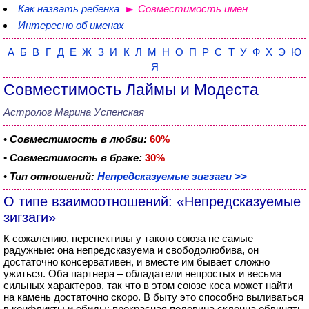
Как назвать ребенка
Совместимость имен
Интересно об именах
А
Б
В
Г
Д
Е
Ж
З
И
К
Л
М
Н
О
П
Р
С
Т
У
Ф
Х
Э
Ю
Я
Совместимость Лаймы и Модеста
Астролог Марина Успенская
•
Совместимость в любви:
60%
•
Совместимость в браке:
30%
•
Тип отношений:
Непредсказуемые зигзаги >>
О типе взаимоотношений: «Непредсказуемые
зигзаги»
К сожалению, перспективы у такого союза не самые
радужные: она непредсказуема и свободолюбива, он
достаточно консервативен, и вместе им бывает сложно
ужиться. Оба партнера – обладатели непростых и весьма
сильных характеров, так что в этом союзе коса может найти
на камень достаточно скоро. В быту это способно выливаться
в конфликты и обиды: прекрасная половина склонна обвинять