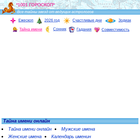
*1001 ГОРОСКОП*
Все тайны звезд от ведущих астрологов
Ежескоп
2026 год
Счастливые дни
Зодиак
Сонник
Тайна имени
Гадания
Совместимость
Тайна имени онлайн
Тайна имени онлайн
Мужские имена
Женские имена
Календарь именин