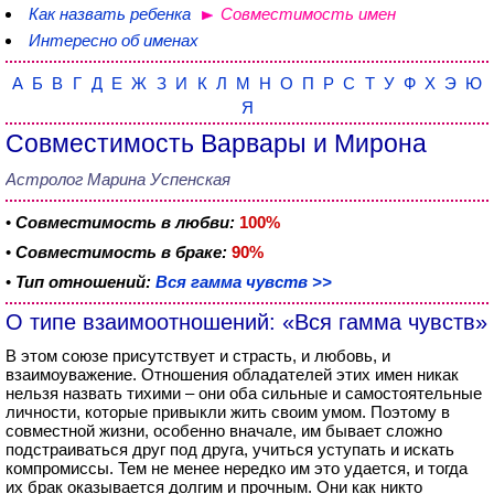
Как назвать ребенка
Совместимость имен
Интересно об именах
А
Б
В
Г
Д
Е
Ж
З
И
К
Л
М
Н
О
П
Р
С
Т
У
Ф
Х
Э
Ю
Я
Совместимость Варвары и Мирона
Астролог Марина Успенская
•
Совместимость в любви:
100%
•
Совместимость в браке:
90%
•
Тип отношений:
Вся гамма чувств >>
О типе взаимоотношений: «Вся гамма чувств»
В этом союзе присутствует и страсть, и любовь, и
взаимоуважение. Отношения обладателей этих имен никак
нельзя назвать тихими – они оба сильные и самостоятельные
личности, которые привыкли жить своим умом. Поэтому в
совместной жизни, особенно вначале, им бывает сложно
подстраиваться друг под друга, учиться уступать и искать
компромиссы. Тем не менее нередко им это удается, и тогда
их брак оказывается долгим и прочным. Они как никто