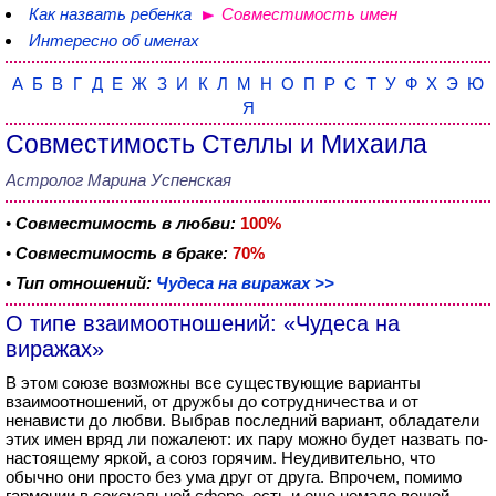
Как назвать ребенка
Совместимость имен
Интересно об именах
А
Б
В
Г
Д
Е
Ж
З
И
К
Л
М
Н
О
П
Р
С
Т
У
Ф
Х
Э
Ю
Я
Совместимость Стеллы и Михаила
Астролог Марина Успенская
•
Совместимость в любви:
100%
•
Совместимость в браке:
70%
•
Тип отношений:
Чудеса на виражах >>
О типе взаимоотношений: «Чудеса на
виражах»
В этом союзе возможны все существующие варианты
взаимоотношений, от дружбы до сотрудничества и от
ненависти до любви. Выбрав последний вариант, обладатели
этих имен вряд ли пожалеют: их пару можно будет назвать по-
настоящему яркой, а союз горячим. Неудивительно, что
обычно они просто без ума друг от друга. Впрочем, помимо
гармонии в сексуальной сфере, есть и еще немало вещей,