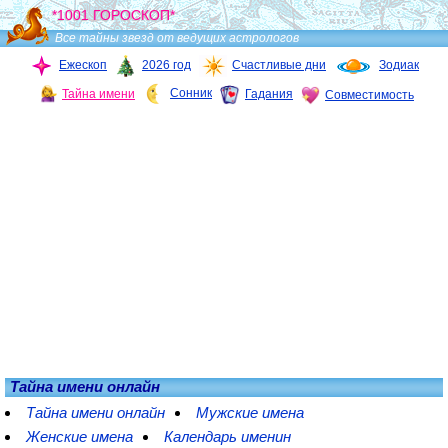
*1001 ГОРОСКОП*
Все тайны звезд от ведущих астрологов
Ежескоп
2026 год
Счастливые дни
Зодиак
Сонник
Тайна имени
Гадания
Совместимость
Тайна имени онлайн
Тайна имени онлайн
Мужские имена
Женские имена
Календарь именин