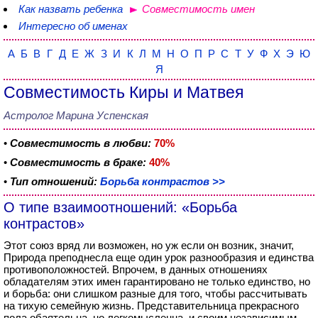
Как назвать ребенка
Совместимость имен
Интересно об именах
А
Б
В
Г
Д
Е
Ж
З
И
К
Л
М
Н
О
П
Р
С
Т
У
Ф
Х
Э
Ю
Я
Совместимость Киры и Матвея
Астролог Марина Успенская
•
Совместимость в любви:
70%
•
Совместимость в браке:
40%
•
Тип отношений:
Борьба контрастов >>
О типе взаимоотношений: «Борьба
контрастов»
Этот союз вряд ли возможен, но уж если он возник, значит,
Природа преподнесла еще один урок разнообразия и единства
противоположностей. Впрочем, в данных отношениях
обладателям этих имен гарантировано не только единство, но
и борьба: они слишком разные для того, чтобы рассчитывать
на тихую семейную жизнь. Представительница прекрасного
пола обаятельна, но легкомысленна, и своим независимым