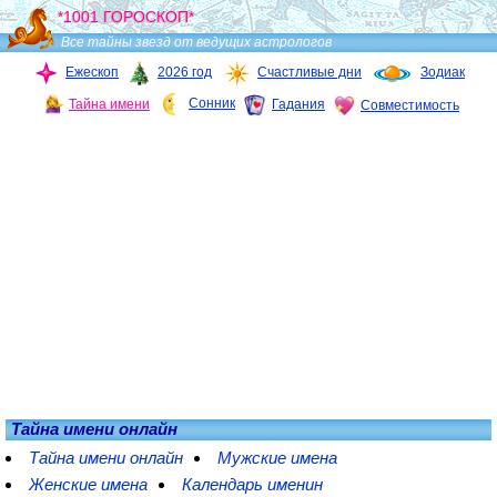
*1001 ГОРОСКОП*
Все тайны звезд от ведущих астрологов
Ежескоп
2026 год
Счастливые дни
Зодиак
Сонник
Тайна имени
Гадания
Совместимость
Тайна имени онлайн
Тайна имени онлайн
Мужские имена
Женские имена
Календарь именин