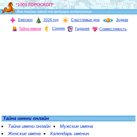
*1001 ГОРОСКОП*
Все тайны звезд от ведущих астрологов
Ежескоп
2026 год
Счастливые дни
Зодиак
Сонник
Тайна имени
Гадания
Совместимость
Тайна имени онлайн
Тайна имени онлайн
Мужские имена
Женские имена
Календарь именин