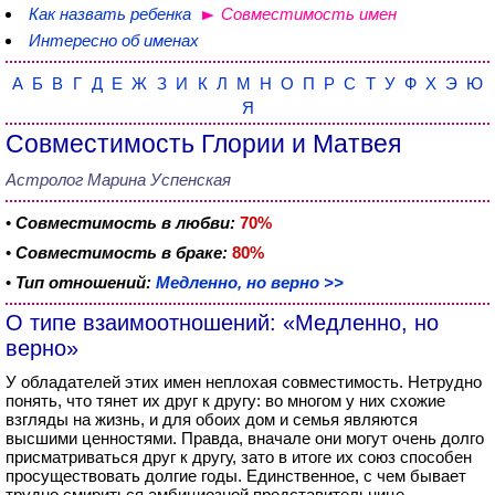
Как назвать ребенка
Совместимость имен
Интересно об именах
А
Б
В
Г
Д
Е
Ж
З
И
К
Л
М
Н
О
П
Р
С
Т
У
Ф
Х
Э
Ю
Я
Совместимость Глории и Матвея
Астролог Марина Успенская
•
Совместимость в любви:
70%
•
Совместимость в браке:
80%
•
Тип отношений:
Медленно, но верно >>
О типе взаимоотношений: «Медленно, но
верно»
У обладателей этих имен неплохая совместимость. Нетрудно
понять, что тянет их друг к другу: во многом у них схожие
взгляды на жизнь, и для обоих дом и семья являются
высшими ценностями. Правда, вначале они могут очень долго
присматриваться друг к другу, зато в итоге их союз способен
просуществовать долгие годы. Единственное, с чем бывает
трудно смириться амбициозной представительнице