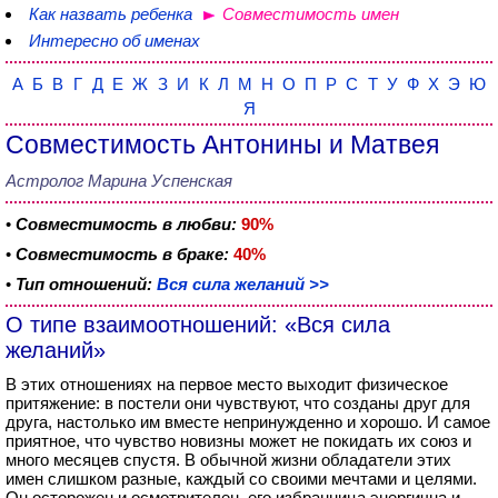
Как назвать ребенка
Совместимость имен
Интересно об именах
А
Б
В
Г
Д
Е
Ж
З
И
К
Л
М
Н
О
П
Р
С
Т
У
Ф
Х
Э
Ю
Я
Совместимость Антонины и Матвея
Астролог Марина Успенская
•
Совместимость в любви:
90%
•
Совместимость в браке:
40%
•
Тип отношений:
Вся сила желаний >>
О типе взаимоотношений: «Вся сила
желаний»
В этих отношениях на первое место выходит физическое
притяжение: в постели они чувствуют, что созданы друг для
друга, настолько им вместе непринужденно и хорошо. И самое
приятное, что чувство новизны может не покидать их союз и
много месяцев спустя. В обычной жизни обладатели этих
имен слишком разные, каждый со своими мечтами и целями.
Он осторожен и осмотрителен, его избранница энергична и