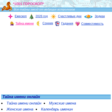
*1001 ГОРОСКОП*
Все тайны звезд от ведущих астрологов
Ежескоп
2026 год
Счастливые дни
Зодиак
Сонник
Тайна имени
Гадания
Совместимость
Тайна имени онлайн
Тайна имени онлайн
Мужские имена
Женские имена
Календарь именин